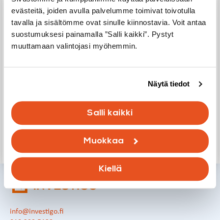
evästeitä, joiden avulla palvelumme toimivat toivotulla
Meiltä saat laadukkaita ja puolueettomia palveluita koko
tavalla ja sisältömme ovat sinulle kiinnostavia. Voit antaa
rakennuksen elinkaaren ajalle. Autamme sisäilmasto-
suostumuksesi painamalla ”Salli kaikki”. Pystyt
ongelmissa, kuten home- ja kuntotutkimuksissa,
muuttamaan valintojasi myöhemmin.
yksittäisistä asunnoista kokonaisiin kiinteistöihin. Valvonta-
ja projektinjohtopalvelumme varmistavat
rakennushankkeesi aikataulun, laadun ja taloudellisen
onnistumisen, niin uudisrakentamisessa,
Näytä tiedot
linjasaneerauksissa kuin vahinkokorjauksissakin. Lisäksi
tarjoamme asiantuntevaa apua asuntokaupan
Salli kaikki
tarkastuksissa ja riitatapauksissa.
Muokkaa
Ota yhteyttä
Kiellä
info@investigo.fi