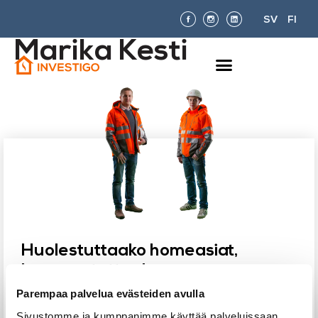
SV
FI
Marika Kesti
Huolestuttaako homeasiat,
kummastuttaako
kotisi tai taloyhtiön kosteus- tai
Parempaa palvelua evästeiden avulla
kuntotutkimus?
Sivustomme ja kumppanimme käyttää palveluissaan