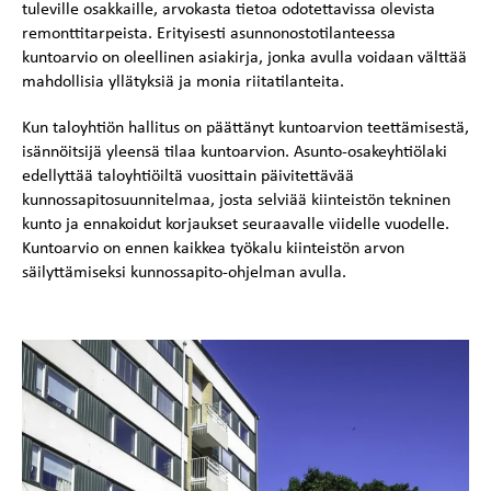
tuleville osakkaille, arvokasta tietoa odotettavissa olevista
remonttitarpeista. Erityisesti asunnonostotilanteessa
kuntoarvio on oleellinen asiakirja, jonka avulla voidaan välttää
mahdollisia yllätyksiä ja monia riitatilanteita.
Kun taloyhtiön hallitus on päättänyt kuntoarvion teettämisestä,
isännöitsijä yleensä tilaa kuntoarvion. Asunto-osakeyhtiölaki
edellyttää taloyhtiöiltä vuosittain päivitettävää
kunnossapitosuunnitelmaa, josta selviää kiinteistön tekninen
kunto ja ennakoidut korjaukset seuraavalle viidelle vuodelle.
Kuntoarvio on ennen kaikkea työkalu kiinteistön arvon
säilyttämiseksi kunnossapito-ohjelman avulla.