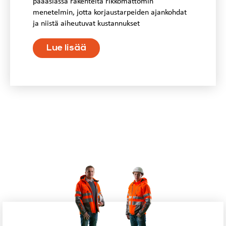
pääasiassa rakenteita rikkomattomin
menetelmin, jotta korjaustarpeiden ajankohdat
ja niistä aiheutuvat kustannukset
Lue lisää