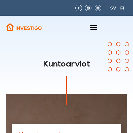
SV
FI
Kuntoarviot