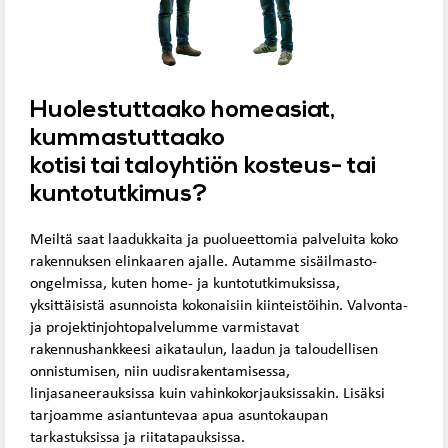
Huolestuttaako homeasiat,
kummastuttaako
kotisi tai taloyhtiön kosteus- tai
kuntotutkimus?
Meiltä saat laadukkaita ja puolueettomia palveluita koko
rakennuksen elinkaaren ajalle. Autamme sisäilmasto-
ongelmissa, kuten home- ja kuntotutkimuksissa,
yksittäisistä asunnoista kokonaisiin kiinteistöihin. Valvonta-
ja projektinjohtopalvelumme varmistavat
rakennushankkeesi aikataulun, laadun ja taloudellisen
onnistumisen, niin uudisrakentamisessa,
linjasaneerauksissa kuin vahinkokorjauksissakin. Lisäksi
tarjoamme asiantuntevaa apua asuntokaupan
tarkastuksissa ja riitatapauksissa.