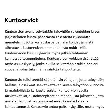
Kuntoarviot
Kuntoarvion avulla selvitetään taloyhtiön rakenteiden ja sen
järjestelmien kunto, pääasiassa rakenteita rikkomatta
menetelmin, jotta korjaustarpeiden ajankohdat ja niistä
aiheutuvat kustannukset on mahdollista määritellä.
Kuntoarvioon kuuluu yleensä myös pitkän tähtäimen
kunnossapitosuunnitelma. Kuntoarvioon voidaan sisällyttää
myös asukaskysely, jonka avulla selvitetään asukkaiden eri
vuodenaikoina tekemiä havaintoja tai puutteita.
Kuntoarvio tulisi teettää säännöllisin väliajoin, jotta taloyhtiön
hallitus ja osakkaat saavat kattavan kuvan taloyhtiön kunnosta
ja mahdollisista korjaustarpeista. Kuntoarvion avulla
tarvittavat korjaustoimenpiteet on mahdollista jaksottaa, jotta
niistä aiheutuvat kustannukset eivät kasvaisi kerralla
kohtuuttomasti. Kuntoarvio antaa paitsi nykyisille, mutta myös