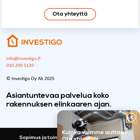
Ota yhteyttä
info@investigo.fi
010 299 5139
© Investigo Oy Ab 2025
Asiantuntevaa palvelua koko
rakennuksen elinkaaren ajan.
Kuinka voimme auttaa?
Sopimus ja toimitusehdot
Investigo GDPR
Ota yhteyttä!