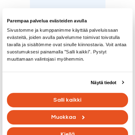
Parempaa palvelua evästeiden avulla
Sivustomme ja kumppanimme käyttää palveluissaan
evästeitä, joiden avulla palvelumme toimivat toivotulla
tavalla ja sisältömme ovat sinulle kiinnostavia. Voit antaa
suostumuksesi painamalla ”Salli kaikki”. Pystyt
muuttamaan valintojasi myöhemmin.
”Olemme erittäin tyytyväisiä Investigoon.
Näytä tiedot
He ovat ammattilaisia, jotka tarjoavat
asiakkailleen laajoja tutkimuksia.
Salli kaikki
Dokumentointi on laadukas ja se antaa
myös vähemmän asiaan perehtyneelle
Muokkaa
käsityksen tilanteesta. Heidän
toimenpide-ehdotuksensa ovat realistisia
Kiellä