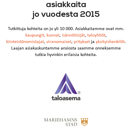
asiakkaita
jo vuodesta 2015
Tutkittuja kohteita on jo yli 10 000. Asiakkaitamme ovat mm.
kaupungit
,
kunnat
,
isännöitsijät
,
taloyhtiöt
,
kiinteistönomistajat
,
viranomaiset
,
yritykset
ja
yksityishenkilöt
.
Laajan asiakaskuntamme ansiosta saamme onneksemme
tutkia hyvinkin erilaisia kohteita.