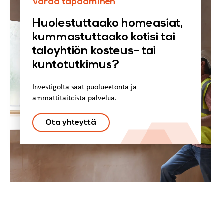
Varaa tapaaminen
Huolestuttaako homeasiat,
kummastuttaako kotisi tai
taloyhtiön kosteus- tai
kuntotutkimus?
Investigolta saat puolueetonta ja
ammattitaitoista palvelua.
Ota yhteyttä