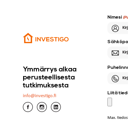
Nimesi
(P
Sähköpo
Puhelinn
Ymmärrys alkaa
perusteellisesta
tutkimuksesta
Liitä tie
info@investigo.fi
Max. tiedos