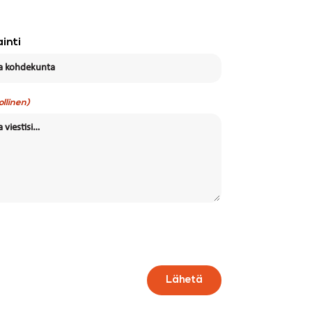
inti
ollinen)