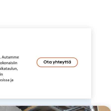
le. Autamme
Ota yhteyttä
okonaisiin
aikataulun,
in
sissa ja