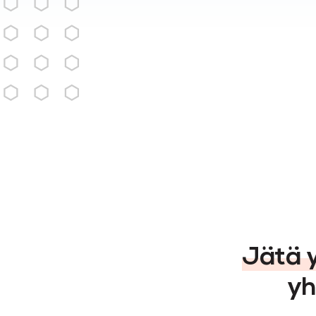
Jätä y
yh