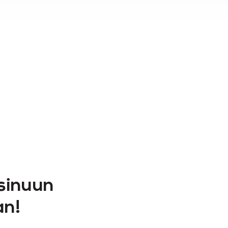
 sinuun
an!