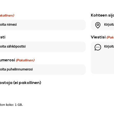
Kohteen sija
akollinen)
sti
Viestisi
(Pak
umerosi
(Pakollinen)
dostoja (ei pakollinen)
ton koko: 1 GB.