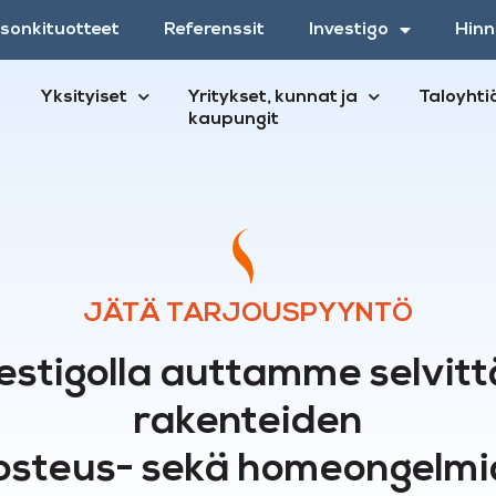
esonkituotteet
Referenssit
Investigo
Hinn
Yksityiset
Yritykset, kunnat ja
Taloyhti
kaupungit
JÄTÄ TARJOUSPYYNTÖ
estigolla auttamme selvi
rakenteiden
kosteus- sekä homeongelmi