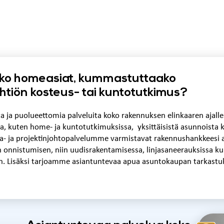
ko homeasiat, kummastuttaako
oyhtiön kosteus- tai kuntotutkimus?
ta ja puolueettomia palveluita koko rakennuksen elinkaaren ajal
a, kuten home- ja kuntotutkimuksissa, yksittäisistä asunnoista k
nta- ja projektinjohtopalvelumme varmistavat rakennushankkeesi 
n onnistumisen, niin uudisrakentamisessa, linjasaneerauksissa ku
n. Lisäksi tarjoamme asiantuntevaa apua asuntokaupan tarkastuk