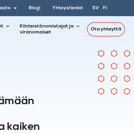
asto
Blogi
Yhteystiedot
SV
FI
öt
Kiinteistönomistajat ja
Ota yhteyttä
viranomaiset
ttämään
a kaiken