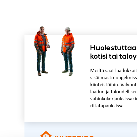
Huolestuttaa
kotisi tai tal
Meiltä saat laadukkai
sisäilmasto-ongelmiss
kiinteistöihin. Valvo
laadun ja taloudellise
vahinkokorjauksissaki
riitatapauksissa.