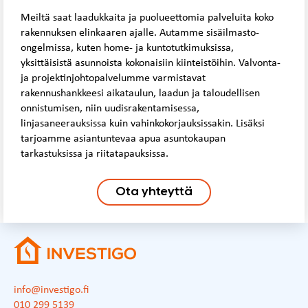
Meiltä saat laadukkaita ja puolueettomia palveluita koko
rakennuksen elinkaaren ajalle. Autamme sisäilmasto-
ongelmissa, kuten home- ja kuntotutkimuksissa,
yksittäisistä asunnoista kokonaisiin kiinteistöihin. Valvonta-
ja projektinjohtopalvelumme varmistavat
rakennushankkeesi aikataulun, laadun ja taloudellisen
onnistumisen, niin uudisrakentamisessa,
linjasaneerauksissa kuin vahinkokorjauksissakin. Lisäksi
tarjoamme asiantuntevaa apua asuntokaupan
tarkastuksissa ja riitatapauksissa.
Ota yhteyttä
info@investigo.fi
010 299 5139