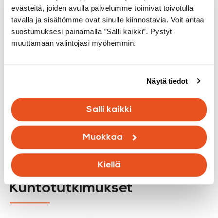
silmämääräinen tarkistus
evästeitä, joiden avulla palvelumme toimivat toivotulla
tavalla ja sisältömme ovat sinulle kiinnostavia. Voit antaa
Kaikkien tilojen ja pintamateriaalien
suostumuksesi painamalla ”Salli kaikki”. Pystyt
perusteellinen tarkastus
muuttamaan valintojasi myöhemmin.
Taustojen selvitys saatavilla olevien asiakirjojen
ja haastattelujen perusteella. Puutteiden
dokumentointi. Raportointi, joka sisältää
Näytä tiedot
toimenpide-ehdotukset.
Salli kaikki
Tilaa
Muokkaa
Kiellä
Kuntotutkimukset