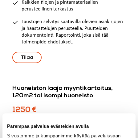
Kaikkien tilojen ja pintamateriaalien
perusteellinen tarkastus
Taustojen selvitys saatavilla olevien asiakirjojen
ja haastattelujen perusteella. Puutteiden
dokumentointi. Raportointi, joka sisältää
toimenpide-ehdotukset.
Tilaa
Huoneiston laaja myyntikartoitus,
120m2 tai isompi huoneisto
1250 €
Pintakosteusmittaukset
Parempaa palvelua evästeiden avulla
Sivustomme ja kumppanimme käyttää palveluissaan
Märkätilojen pintojen ja lvi-laitteiden