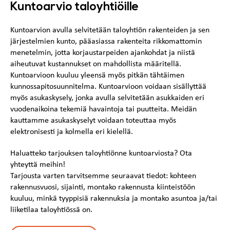
Kuntoarvio taloyhtiöille
Kuntoarvion avulla selvitetään taloyhtiön rakenteiden ja sen
järjestelmien kunto, pääasiassa rakenteita rikkomattomin
menetelmin, jotta korjaustarpeiden ajankohdat ja niistä
aiheutuvat kustannukset on mahdollista määritellä.
Kuntoarvioon kuuluu yleensä myös pitkän tähtäimen
kunnossapitosuunnitelma. Kuntoarvioon voidaan sisällyttää
myös asukaskysely, jonka avulla selvitetään asukkaiden eri
vuodenaikoina tekemiä havaintoja tai puutteita. Meidän
kauttamme asukaskyselyt voidaan toteuttaa myös
elektronisesti ja kolmella eri kielellä.
Haluatteko tarjouksen taloyhtiönne kuntoarviosta? Ota
yhteyttä meihin!
Tarjousta varten tarvitsemme seuraavat tiedot: kohteen
rakennusvuosi, sijainti, montako rakennusta kiinteistöön
kuuluu, minkä tyyppisiä rakennuksia ja montako asuntoa ja/tai
liiketilaa taloyhtiössä on.