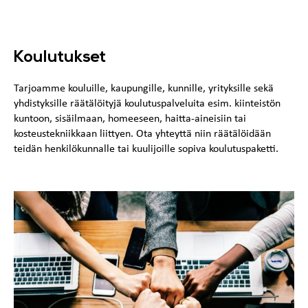
Koulutukset
Tarjoamme kouluille, kaupungille, kunnille, yrityksille sekä
yhdistyksille räätälöityjä koulutuspalveluita esim. kiinteistön
kuntoon, sisäilmaan, homeeseen, haitta-aineisiin tai
kosteustekniikkaan liittyen. Ota yhteyttä niin räätälöidään
teidän henkilökunnalle tai kuulijoille sopiva koulutuspaketti.