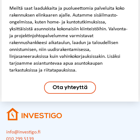
Meiltä saat laadukkaita ja puolueettomia palveluita koko
rakennuksen elinkaaren ajalle. Autamme sisäilmasto-
ongelmissa, kuten home- ja kuntotutkimuksissa,
yksittäisistä asunnoista kokonaisiin kiinteistöihin. Valvonta-
ja projektinjohtopalvelumme varmistavat
rakennushankkeesi aikataulun, laadun ja taloudellisen
onnistumisen, niin uudisrakentamisessa,
linjasaneerauksissa kuin vahinkokorjauksissakin. Lisäksi
tarjoamme asiantuntevaa apua asuntokaupan
tarkastuksissa ja riitatapauksissa.
Ota yhteyttä
info@investigo.fi
010 299 5139