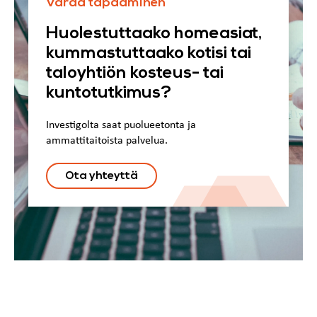
Varaa tapaaminen
Huolestuttaako homeasiat,
kummastuttaako kotisi tai
taloyhtiön kosteus- tai
kuntotutkimus?
Investigolta saat puolueetonta ja
ammattitaitoista palvelua.
Ota yhteyttä