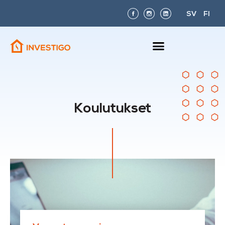
SV
FI
Koulutukset