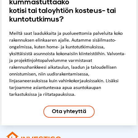
kummastuttaako
kotisi tai taloyhtiön kosteus- tai
kuntotutkimus?
Meiltä saat laadukkaita ja puolueettomia palveluita koko
rakennuksen elinkaaren ajalle. Autamme sisäilmasto-
ongelmissa, kuten home- ja kuntotutkimuksissa,
yksittäisistä asunnoista kokonaisiin kiinteistöihin. Valvonta-
ja projektinjohtopalvelumme varmistavat
rakennushankkeesi aikataulun, laadun ja taloudellisen
onnistumisen, niin uudisrakentamisessa,
linjasaneerauksissa kuin vahinkokorjauksissakin. Lisäksi
tarjoamme asiantuntevaa apua asuntokaupan
tarkastuksissa ja riitatapauksissa.
Ota yhteyttä