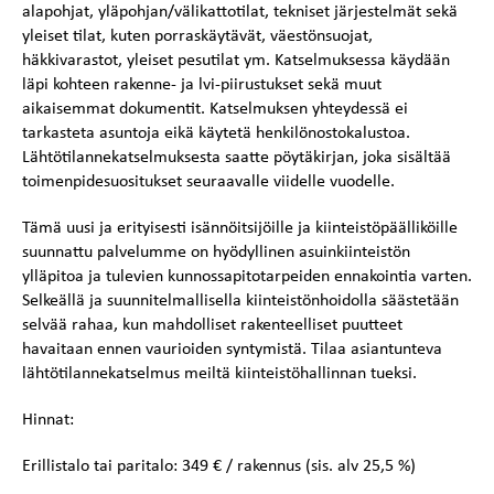
alapohjat, yläpohjan/välikattotilat, tekniset järjestelmät sekä
yleiset tilat, kuten porraskäytävät, väestönsuojat,
häkkivarastot, yleiset pesutilat ym. Katselmuksessa käydään
läpi kohteen rakenne- ja lvi-piirustukset sekä muut
aikaisemmat dokumentit. Katselmuksen yhteydessä ei
tarkasteta asuntoja eikä käytetä henkilönostokalustoa.
Lähtötilannekatselmuksesta saatte pöytäkirjan, joka sisältää
toimenpidesuositukset seuraavalle viidelle vuodelle.
Tämä uusi ja erityisesti isännöitsijöille ja kiinteistöpäälliköille
suunnattu palvelumme on hyödyllinen asuinkiinteistön
ylläpitoa ja tulevien kunnossapitotarpeiden ennakointia varten.
Selkeällä ja suunnitelmallisella kiinteistönhoidolla säästetään
selvää rahaa, kun mahdolliset rakenteelliset puutteet
havaitaan ennen vaurioiden syntymistä. Tilaa asiantunteva
lähtötilannekatselmus meiltä kiinteistöhallinnan tueksi.
Hinnat:
Erillistalo tai paritalo: 349 € / rakennus (sis. alv 25,5 %)