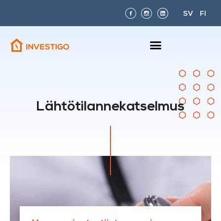
SV
FI
Lähtötilannekatselmus