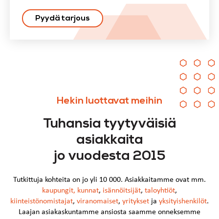
Pyydä tarjous
Hekin luottavat meihin
Tuhansia tyytyväisiä
asiakkaita
jo vuodesta 2015
Tutkittuja kohteita on jo yli 10 000. Asiakkaitamme ovat mm.
kaupungit
,
kunnat
,
isännöitsijät
,
taloyhtiöt
,
kiinteistönomistajat
,
viranomaiset
,
yritykset
ja
yksityishenkilöt
.
Laajan asiakaskuntamme ansiosta saamme onneksemme