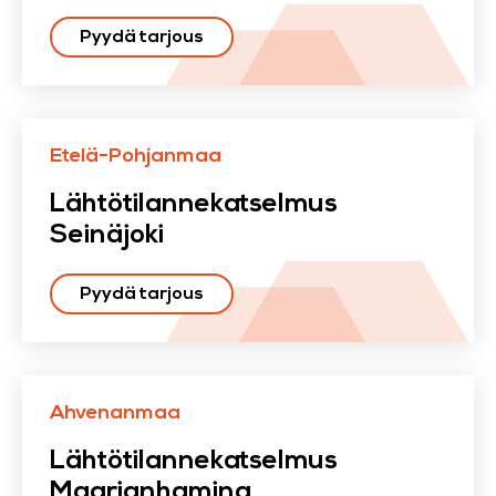
Pyydä tarjous
Etelä-Pohjanmaa
Lähtötilannekatselmus
Seinäjoki
Pyydä tarjous
Ahvenanmaa
Lähtötilannekatselmus
Maarianhamina