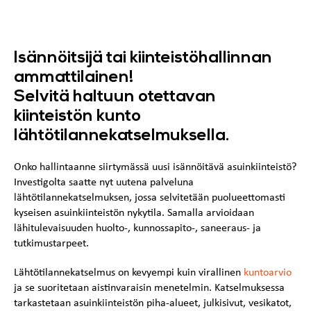
Isännöitsijä tai kiinteistöhallinnan
ammattilainen!
Selvitä haltuun otettavan
kiinteistön kunto
lähtötilannekatselmuksella.
Onko hallintaanne siirtymässä uusi isännöitävä asuinkiinteistö?
Investigolta saatte nyt uutena palveluna
lähtötilannekatselmuksen, jossa selvitetään puolueettomasti
kyseisen asuinkiinteistön nykytila. Samalla arvioidaan
lähitulevaisuuden huolto-, kunnossapito-, saneeraus- ja
tutkimustarpeet.
Lähtötilannekatselmus on kevyempi kuin virallinen
kuntoarvio
ja se suoritetaan aistinvaraisin menetelmin. Katselmuksessa
tarkastetaan asuinkiinteistön piha-alueet, julkisivut, vesikatot,