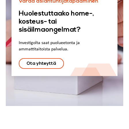
Varaa asiantuntijatapaaminen
Huolestuttaako home-,
kosteus- tai
sisäilmaongelmat?
Investigolta saat puolueetonta ja
ammattitaitoista palvelua.
Ota yhteyttä