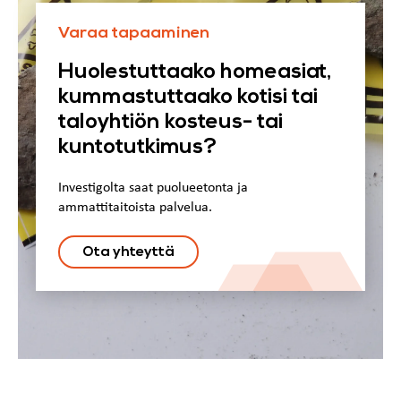
Varaa tapaaminen
Huolestuttaako homeasiat,
kummastuttaako kotisi tai
taloyhtiön kosteus- tai
kuntotutkimus?
Investigolta saat puolueetonta ja
ammattitaitoista palvelua.
Ota yhteyttä