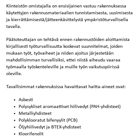
Kiinteistön omistajalla on ensisijainen vastuu rakennuksessa
käytettyjen rakennusmateriaalien tunnistamisesta, uusimisesta
ja kierrättämisestä/jätteenkäsittelystä ympäristöturvallisella
tavalla.
Päätoteuttajan on tehtävä ennen rakennustöiden aloittamista
kirjallisesti työturvallisuutta koskevat suunnitelmat, joiden
mukaan työt, työvaiheet ja niiden ajoitus järjestetään
mahdollisimman turvallisiksi, ettei niistä aiheudu vaaraa
työmaalla työskenteleville ja muille työn vaikutuspiirissä
oleville.
Tavallisimmat rakennuksissa havaittavat haitta-aineet ovat:
Asbesti
Polysykliset aromaattiset hiilivedyt (PAH-yhdisteet)
Metalliyhdisteet
Polyklooratut bifenyylit (PCB)
Öljyhiilivedyt ja BTEX-yhdisteet
Kloorifenolit