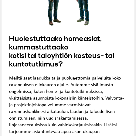
Huolestuttaako homeasiat,
kummastuttaako
kotisi tai taloyhtiön kosteus- tai
kuntotutkimus?
Meiltä saat laadukkaita ja puolueettomia palveluita koko
rakennuksen elinkaaren ajalle. Autamme sisäilmasto-
ongelmissa, kuten home- ja kuntotutkimuksissa,
yksittäisistä asunnoista kokonaisiin kiinteistöihin. Valvonta-
ja projektinjohtopalvelumme varmistavat
rakennushankkeesi aikataulun, laadun ja taloudellisen
onnistumisen, niin uudisrakentamisessa,
linjasaneerauksissa kuin vahinkokorjauksissakin. Lisäksi
tarjoamme asiantuntevaa apua asuntokaupan