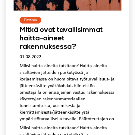
Tietoisku
Mitkä ovat tavallisimmat
haitta-aineet
rakennuksessa?
01.08.2022
Miksi haitta-aineita tutkitaan? Haitta-aineita
sisältävien jätteiden purkutyössä ja
korjaamisessa on huomioitava työturvallisuus- ja
jätteenkäsittelynäkökohdat. Kiinteistön
omistajalla on ensisijainen vastuu rakennuksessa
käytettyjen rakennusmateriaalien
tunnistamisesta, uusimisesta ja
kierrättämisestä/jätteenkäsittelystä
ympäristöturvallisella tavalla. Päätoteuttajan on
Miksi haitta-aineita tutkitaan? Haitta-aineita
sisältävien jätteiden purkutyössä ja