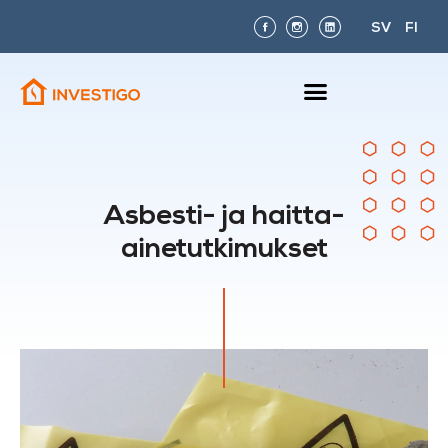
SV
FI
Asbesti- ja haitta-
ainetutkimukset