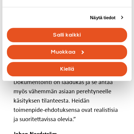
Näytä tiedot
Salli kaikki
Muokkaa
”Olemme erittäin tyytyväisiä Investigoon.
He ovat ammattilaisia, jotka tarjoavat
Kiellä
asiakkailleen laajoja tutkimuksia.
Dokumentointi on laadukas ja se antaa
myös vähemmän asiaan perehtyneelle
käsityksen tilanteesta. Heidän
toimenpide-ehdotuksensa ovat realistisia
ja suoritettavissa olevia.”