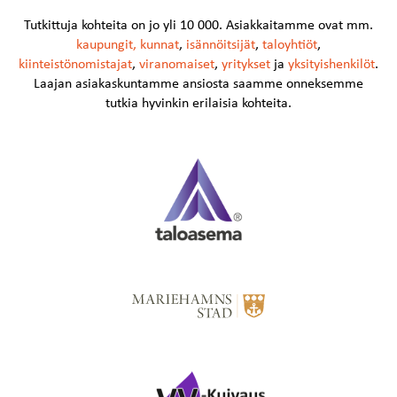
Tutkittuja kohteita on jo yli 10 000. Asiakkaitamme ovat mm.
kaupungit
,
kunnat
,
isännöitsijät
,
taloyhtiöt
,
kiinteistönomistajat
,
viranomaiset
,
yritykset
ja
yksityishenkilöt
.
Laajan asiakaskuntamme ansiosta saamme onneksemme
tutkia hyvinkin erilaisia kohteita.