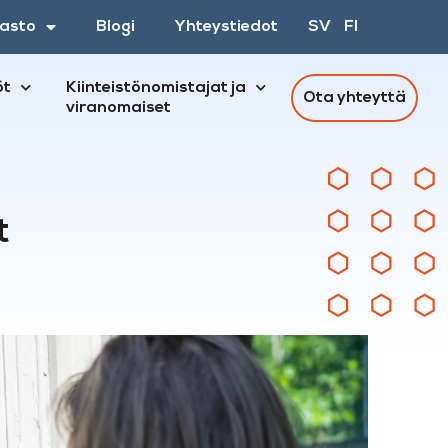
asto
Blogi
Yhteystiedot
SV
FI
öt
Kiinteistönomistajat ja
Ota yhteyttä
viranomaiset
t