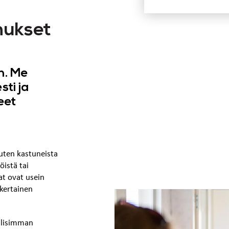
mukset
n. Me
ti ja
eet
kuten kastuneista
öistä tai
at ovat usein
kertainen
llisimman