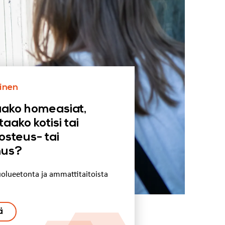
inen
aako homeasiat,
ako kotisi tai
osteus- tai
mus?
uolueetonta ja ammattitaitoista
ä