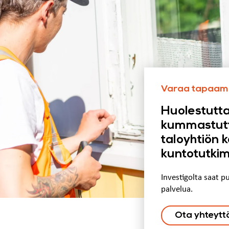
Varaa tapaam
Huolestutt
kummastutta
taloyhtiön k
kuntotutki
Investigolta saat p
palvelua.
Ota yhteytt