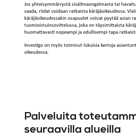
Jos yhteisymmärrystä sisäilmaongelmasta tai havaitui
saada, riidat voidaan ratkaista käräjäoikeudessa. Viel
käräjäoikeudessakin osapuolet voivat pyytää asian r
tuomioistuinsovittelussa, joka on täysimittaista kär
huomattavasti nopeampi ja edullisempi tapa ratkaista 
Investigo on myös toiminut lukuisia kertoja asiantunt
oikeudessa.
Palveluita toteutam
seuraavilla alueilla