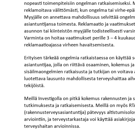
nopeasti toimenpiteisiin ongelman ratkaisemiseksi.
reklamoitava välittömästi, kun ongelma tai virhe-epäi
Myyjälle on annettava mahdollisuus selvittää onge
asiantuntijansa toimesta. Reklamaatio ja vaatimukset
asunnon tai kiinteistön myyjälle todisteellisesti varsi
Varminta on hoitaa vaatimukset perille 3 – 4 kuukau
reklamaatioajassa virheen havaitsemisesta.
Erityisen tärkeää ongelmia ratkaistaessa on käyttää se
asiantuntijaa, jolla on riittävä osaaminen, kokemus j
sisäilmaongelmien ratkaisusta ja tutkijan on voitava 
luotettava lausunto mahdollisesta terveyshaittaa aih
tekijöistä.
Meillä Investigolla on pitkä kokemus rakennusten ja
tutkimuksesta ja ratkaisemisesta. Meillä on myös RT
(rakennusterveysasiantuntija) pätevyys altistumisol
arviointiin, ja terveystarkastaja voi käyttää asiakirj
terveyshaitan arvioinnissa.