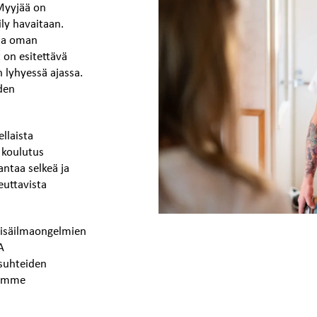
 Myyjää on
ly havaitaan.
lma oman
 on esitettävä
n lyhyessä ajassa.
den
llaista
a koulutus
antaa selkeä ja
euttavista
 sisäilmaongelmien
A
osuhteiden
ojamme