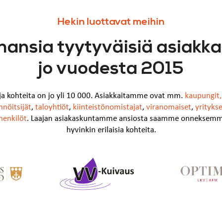
Hekin luottavat meihin
hansia tyytyväisiä asiakka
jo vuodesta 2015
uja kohteita on jo yli 10 000. Asiakkaitamme ovat mm.
kaupungit
nnöitsijät
,
taloyhtiöt
,
kiinteistönomistajat
,
viranomaiset
,
yrityks
henkilöt
. Laajan asiakaskuntamme ansiosta saamme onneksemm
hyvinkin erilaisia kohteita.