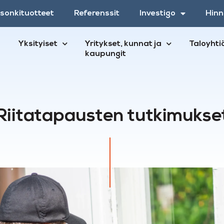
esonkituotteet
Referenssit
Investigo
Hinn
Yksityiset
Yritykset, kunnat ja
Taloyhti
kaupungit
Riitatapausten tutkimukse