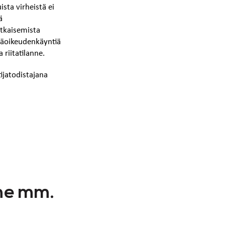
sta virheistä ei
ä
atkaisemista
äjäoikeudenkäyntiä
riitatilanne.
ijatodistajana
me mm.