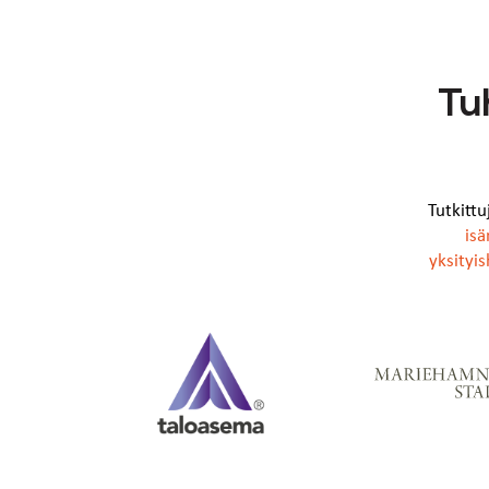
Tu
Tutkitt
isä
yksityis