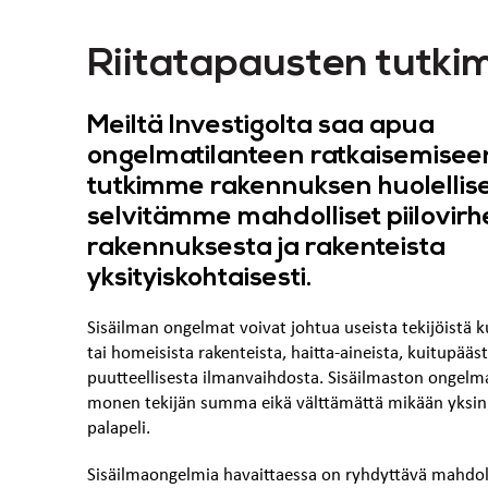
Riitatapausten tutki
Meiltä Investigolta saa apua
ongelmatilanteen ratkaisemisee
tutkimme rakennuksen huolellises
selvitämme mahdolliset piilovirh
rakennuksesta ja rakenteista
yksityiskohtaisesti.
Sisäilman ongelmat voivat johtua useista tekijöistä 
tai homeisista rakenteista, haitta-aineista, kuitupääst
puutteellisesta ilmanvaihdosta. Sisäilmaston ongelm
monen tekijän summa eikä välttämättä mikään yksin
palapeli.
Sisäilmaongelmia havaittaessa on ryhdyttävä mahdo