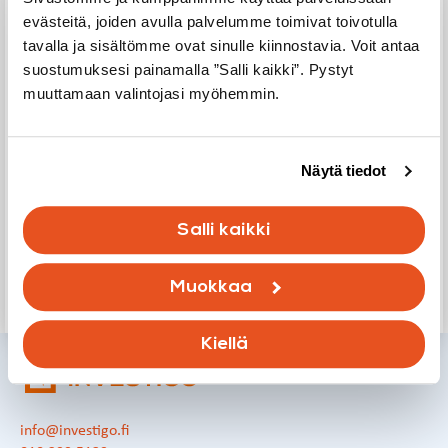
evästeitä, joiden avulla palvelumme toimivat toivotulla
Meiltä saat laadukkaita ja puolueettomia palveluita koko
tavalla ja sisältömme ovat sinulle kiinnostavia. Voit antaa
rakennuksen elinkaaren ajalle. Autamme sisäilmasto-
suostumuksesi painamalla ”Salli kaikki”. Pystyt
ongelmissa, kuten home- ja kuntotutkimuksissa,
muuttamaan valintojasi myöhemmin.
yksittäisistä asunnoista kokonaisiin kiinteistöihin. Valvonta-
ja projektinjohtopalvelumme varmistavat
rakennushankkeesi aikataulun, laadun ja taloudellisen
onnistumisen, niin uudisrakentamisessa,
Näytä tiedot
linjasaneerauksissa kuin vahinkokorjauksissakin. Lisäksi
tarjoamme asiantuntevaa apua asuntokaupan
Salli kaikki
tarkastuksissa ja riitatapauksissa.
Muokkaa
Ota yhteyttä
Kiellä
info@investigo.fi