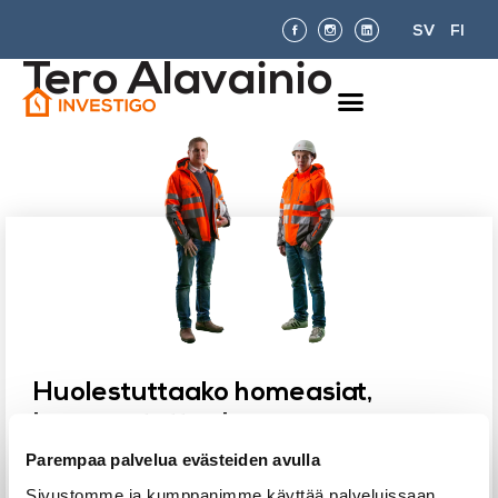
SV
FI
Tero Alavainio
Huolestuttaako homeasiat,
kummastuttaako
kotisi tai taloyhtiön kosteus- tai
Parempaa palvelua evästeiden avulla
kuntotutkimus?
Sivustomme ja kumppanimme käyttää palveluissaan