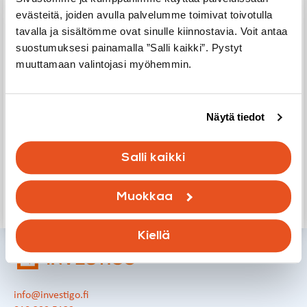
evästeitä, joiden avulla palvelumme toimivat toivotulla
Meiltä saat laadukkaita ja puolueettomia palveluita koko
tavalla ja sisältömme ovat sinulle kiinnostavia. Voit antaa
rakennuksen elinkaaren ajalle. Autamme sisäilmasto-
suostumuksesi painamalla ”Salli kaikki”. Pystyt
ongelmissa, kuten home- ja kuntotutkimuksissa,
muuttamaan valintojasi myöhemmin.
yksittäisistä asunnoista kokonaisiin kiinteistöihin. Valvonta-
ja projektinjohtopalvelumme varmistavat
rakennushankkeesi aikataulun, laadun ja taloudellisen
onnistumisen, niin uudisrakentamisessa,
Näytä tiedot
linjasaneerauksissa kuin vahinkokorjauksissakin. Lisäksi
tarjoamme asiantuntevaa apua asuntokaupan
Salli kaikki
tarkastuksissa ja riitatapauksissa.
Muokkaa
Ota yhteyttä
Kiellä
info@investigo.fi