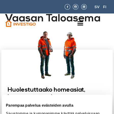
SV
FI
Vaasan Taloasema
Huolestuttaako homeasiat,
kummastuttaako
kotisi tai taloyhtiön kosteus- tai
Parempaa palvelua evästeiden avulla
kuntotutkimus?
Sivustomme ja kumppanimme käyttää palveluissaan