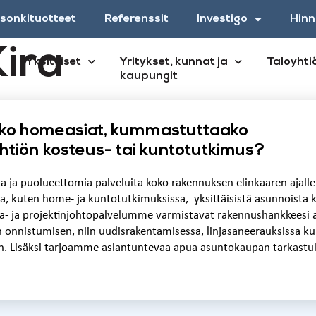
esonkituotteet
Referenssit
Investigo
Hinn
ira
Yksityiset
Yritykset, kunnat ja
Taloyhti
kaupungit
ko homeasiat, kummastuttaako
oyhtiön kosteus- tai kuntotutkimus?
ta ja puolueettomia palveluita koko rakennuksen elinkaaren ajal
a, kuten home- ja kuntotutkimuksissa, yksittäisistä asunnoista k
nta- ja projektinjohtopalvelumme varmistavat rakennushankkeesi 
n onnistumisen, niin uudisrakentamisessa, linjasaneerauksissa ku
n. Lisäksi tarjoamme asiantuntevaa apua asuntokaupan tarkastuk