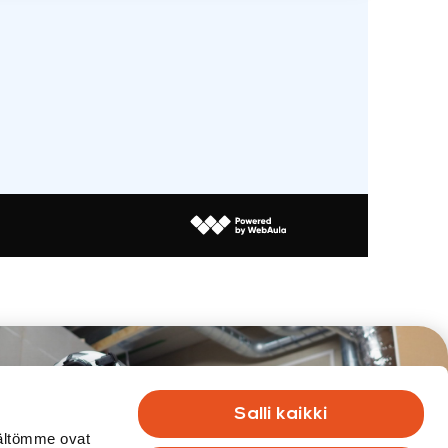
Salli kaikki
sältömme ovat