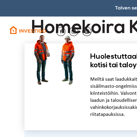
Talven s
Homekoira K
Huolestuttaa
kotisi tai tal
Meiltä saat laadukkai
sisäilmasto-ongelmiss
kiinteistöihin. Valvo
laadun ja taloudellise
vahinkokorjauksissaki
riitatapauksissa.