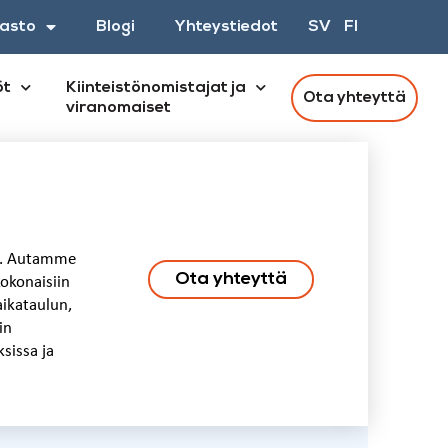
asto
Blogi
Yhteystiedot
SV
FI
öt
Kiinteistönomistajat ja
Ota yhteyttä
viranomaiset
le. Autamme
Ota yhteyttä
okonaisiin
aikataulun,
in
sissa ja