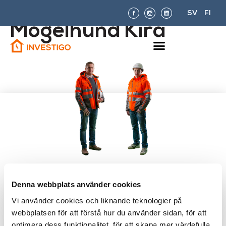
SV
FI
Mögelhund Kira
Är du orolig över mögel, eller
Denna webbplats använder cookies
fundersam över ditt hems eller
Vi använder cookies och liknande teknologier på
husbolags fukttekniska kondition?
webbplatsen för att förstå hur du använder sidan, för att
optimera dess funktionalitet, för att skapa mer värdefulla