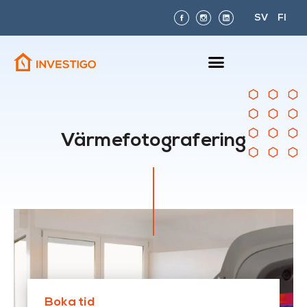
SV
FI
Värmefotografering
Boka tid