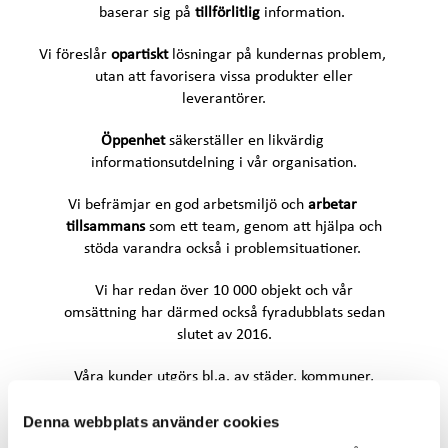
baserar sig på
tillförlitlig
information.
Vi föreslår
opartiskt
lösningar på kundernas problem,
utan att favorisera vissa produkter eller
leverantörer.
Öppenhet
säkerställer en likvärdig
informationsutdelning i vår organisation.
Vi befrämjar en god arbetsmiljö och
arbetar
tillsammans
som ett team, genom att hjälpa och
stöda varandra också i problemsituationer.
Vi har redan över 10 000 objekt och vår
omsättning har därmed också fyradubblats sedan
slutet av 2016.
Våra kunder utgörs bl.a. av städer, kommuner,
disponenter, bostadsaktiebolag, fastighetsägare,
Denna webbplats använder cookies
myndigheter, företag och privatpersoner. Tack
vare vår breda kundkrets får vi lyckligtvis i