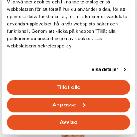
Vi använder cookies och liknande teknologier på
uppdrag att kontrollera många olika slags objekt.
webbplatsen för att förstå hur du använder sidan, för att
optimera dess funktionalitet, för att skapa mer värdefulla
Dessutom är våra kundrelationer långvariga och
användarupplevelser, hålla vår webbplats säker och
det vittnar om uppskattning och tillit för våra
funktionell. Genom att klicka på knappen "Tillåt alla"
granskare.
godkänner du användningen av cookies. Läs
Tack för det!
webbplatsens sekretesspolicy.
Såväl Investigo och kunden drar nytta av långa
kundförhållanden.
Visa detaljer
Tillåt alla
Anpassa
Avvisa