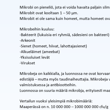
Mikrobi on pieneliö, jota ei voida havaita paljain silm
Mikrobit ovat kooltaan 1 – 50 µm.
Mikrobit ei ole sama kuin homeet, mutta homeet ova
Mikrobeihin kuuluu:
-Bakteerit (lukuisia eri ryhmiä, sädesieni on bakteeri)
-Arkeonit
-Sienet (homeet, hiivat, lahottajasienet)
-Alkueläimet (ameebat)
-Yksisoluiset levät
-Virukset
Mikrobeja on kaikkialla, ja luonnossa ne ovat korvaa
edistäjiä – mutta myös taudinaiheuttajia. Mikrobeja 
valmistuksessa ja antibiootteihin.
Luonnossa on suuria määriä mikrobja, erityisesti ma
Vertailun vuoksi yleisimpiä mikrobimääriä:
Maaperässä on n. 10 000 000 – 1000 000 000 cfu/g