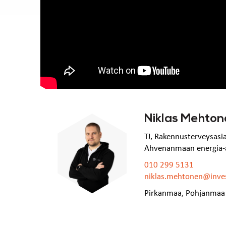
Niklas Mehto
TJ, Rakennusterveysasia
Ahvenanmaan energia-asi
010 299 5131
niklas.mehtonen@inves
Pirkanmaa
,
Pohjanmaa