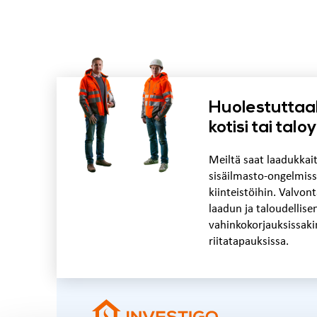
Huolestuttaa
kotisi tai tal
Meiltä saat laadukkai
sisäilmasto-ongelmiss
kiinteistöihin. Valvo
laadun ja taloudellise
vahinkokorjauksissaki
riitatapauksissa.