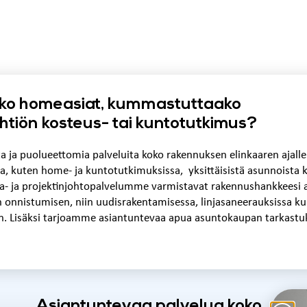
ko homeasiat, kummastuttaako
oyhtiön kosteus- tai kuntotutkimus?
ta ja puolueettomia palveluita koko rakennuksen elinkaaren ajal
a, kuten home- ja kuntotutkimuksissa, yksittäisistä asunnoista k
nta- ja projektinjohtopalvelumme varmistavat rakennushankkeesi 
n onnistumisen, niin uudisrakentamisessa, linjasaneerauksissa ku
n. Lisäksi tarjoamme asiantuntevaa apua asuntokaupan tarkastuk
Asiantuntevaa palvelua koko