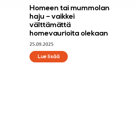
Homeen tai mummolan
haju – vaikkei
välttämättä
homevaurioita olekaan
25.09.2025
Lue lisää