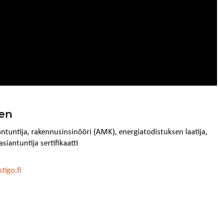
nen
ntuntija, rakennusinsinööri (AMK), energiatodistuksen laatija,
antuntija sertifikaatti
tigo.fi