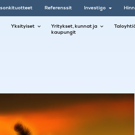
esonkituotteet
Referenssit
Investigo
Hinn
Yksityiset
Yritykset, kunnat ja
Taloyhti
kaupungit