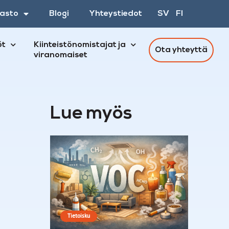
asto
Blogi
Yhteystiedot
SV
FI
öt
Kiinteistönomistajat ja
Ota yhteyttä
viranomaiset
Lue myös
Tietoisku