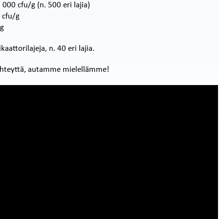
00 cfu/g (n. 500 eri lajia)
 cfu/g
/g
ttorilajeja, n. 40 eri lajia.
a yhteyttä, autamme mielellämme!