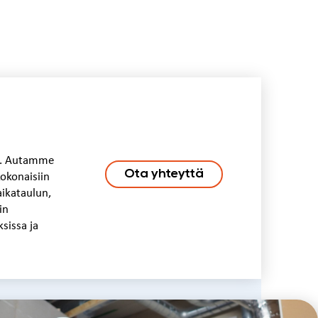
le. Autamme
Ota yhteyttä
okonaisiin
aikataulun,
in
sissa ja