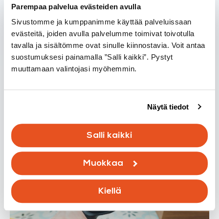
Parempaa palvelua evästeiden avulla
Sivustomme ja kumppanimme käyttää palveluissaan
evästeitä, joiden avulla palvelumme toimivat toivotulla
Tietoisku
tavalla ja sisältömme ovat sinulle kiinnostavia. Voit antaa
suostumuksesi painamalla ”Salli kaikki”. Pystyt
muuttamaan valintojasi myöhemmin.
VOC-yhdisteet sisäilmassa – mitä
ne ovat ja mistä niitä tulee?
15.03.2026
Näytä tiedot
Lue lisää
Salli kaikki
Muokkaa
Kiellä