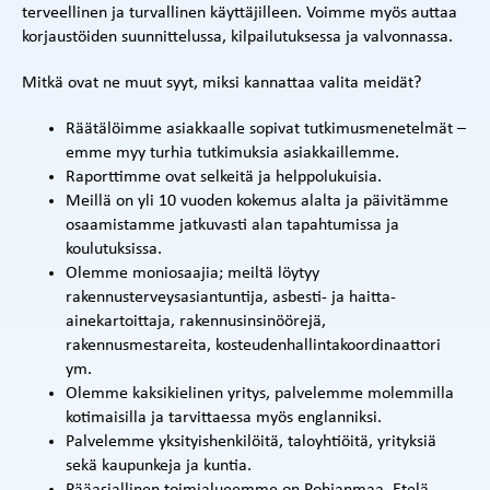
terveellinen ja turvallinen käyttäjilleen. Voimme myös auttaa
korjaustöiden suunnittelussa, kilpailutuksessa ja valvonnassa.
Mitkä ovat ne muut syyt, miksi kannattaa valita meidät?
Räätälöimme asiakkaalle sopivat tutkimusmenetelmät –
emme myy turhia tutkimuksia asiakkaillemme.
Raporttimme ovat selkeitä ja helppolukuisia.
Meillä on yli 10 vuoden kokemus alalta ja päivitämme
osaamistamme jatkuvasti alan tapahtumissa ja
koulutuksissa.
Olemme moniosaajia; meiltä löytyy
rakennusterveysasiantuntija, asbesti- ja haitta-
ainekartoittaja, rakennusinsinöörejä,
rakennusmestareita, kosteudenhallintakoordinaattori
ym.
Olemme kaksikielinen yritys, palvelemme molemmilla
kotimaisilla ja tarvittaessa myös englanniksi.
Palvelemme yksityishenkilöitä, taloyhtiöitä, yrityksiä
sekä kaupunkeja ja kuntia.
Pääasiallinen toimialueemme on Pohjanmaa, Etelä-