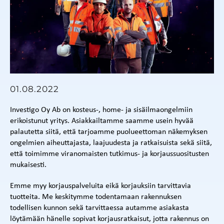
01.08.2022
Investigo Oy Ab on kosteus-, home- ja sisäilmaongelmiin
erikoistunut yritys. Asiakkailtamme saamme usein hyvää
palautetta siitä, että tarjoamme puolueettoman näkemyksen
ongelmien aiheuttajasta, laajuudesta ja ratkaisuista sekä siitä,
että toimimme viranomaisten tutkimus- ja korjaussuositusten
mukaisesti.
Emme myy korjauspalveluita eikä korjauksiin tarvittavia
tuotteita. Me keskitymme todentamaan rakennuksen
todellisen kunnon sekä tarvittaessa autamme asiakasta
löytämään hänelle sopivat korjausratkaisut, jotta rakennus on