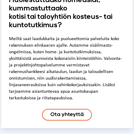
Huolestuttaako homeasiat,
kummastuttaako
kotisi tai taloyhtiön kosteus- tai
kuntotutkimus?
Meiltä saat laadukkaita ja puolueettomia palveluita koko
rakennuksen elinkaaren ajalle. Autamme sisäilmasto-
ongelmissa, kuten home- ja kuntotutkimuksissa,
yksittäisistä asunnoista kokonaisiin kiinteistöihin. Valvonta-
ja projektinjohtopalvelumme varmistavat
rakennushankkeesi aikataulun, laadun ja taloudellisen
onnistumisen, niin uudisrakentamisessa,
linjasaneerauksissa kuin vahinkokorjauksissakin. Lisäksi
tarjoamme asiantuntevaa apua asuntokaupan
tarkastuksissa ja riitatapauksissa.
Ota yhteyttä