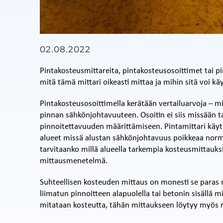
02.08.2022
Pintakosteusmittareita, pintakosteusosoittimet tai 
mitä tämä mittari oikeasti mittaa ja mihin sitä voi kä
Pintakosteusosoittimella kerätään vertailuarvoja – mit
pinnan sähkönjohtavuuteen. Osoitin ei siis missään t
pinnoitettavuuden määrittämiseen. Pintamittari käyt
alueet missä alustan sähkönjohtavuus poikkeaa norma
tarvitaanko millä alueella tarkempia kosteusmittauks
mittausmenetelmä.
Suhteellisen kosteuden mittaus on monesti se paras mi
liimatun pinnoitteen alapuolella tai betonin sisällä 
mitataan kosteutta, tähän mittaukseen löytyy myös r