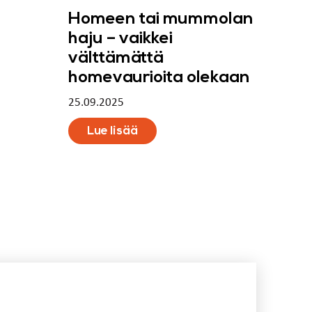
Homeen tai mummolan
haju – vaikkei
välttämättä
homevaurioita olekaan
25.09.2025
Lue lisää