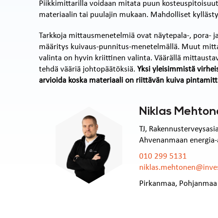
Piikkimittarilla voidaan mitata puun kosteuspitoisuut
materiaalin tai puulajin mukaan. Mahdolliset kylläst
Tarkkoja mittausmenetelmiä ovat näytepala-, pora- j
määritys kuivaus-punnitus-menetelmällä. Muut mit
valinta on hyvin kriittinen valinta. Väärällä mittaust
tehdä vääriä johtopäätöksiä.
Yksi yleisimmistä virhei
arvioida koska materiaali on riittävän kuiva pintamit
Niklas Mehto
TJ, Rakennusterveysasia
Ahvenanmaan energia-asi
010 299 5131
niklas.mehtonen@inves
Pirkanmaa
,
Pohjanmaa