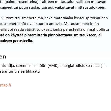
ta (painoprosentteina). Laitteen mittausalue valitaan mittavan
ysaineet tai puun suolapitoisuus vaikuttavat mittaustulokseen.
a viiltomittausmenetelmä, sekä materiaalin kosteuspitoisuuden
tausmenetelmät ovat suunta-antavia. Mittausmenetelmän
avalla voi saada väärät tulokset, jonka perusteella on mahdollista
stä on käyttää pintamittaria pinnoitettavuusmittaukseen, eli
tauksen perusteella.
nen
ntuntija, rakennusinsinööri (AMK), energiatodistuksen laatija,
antuntija sertifikaatti
tigo.fi