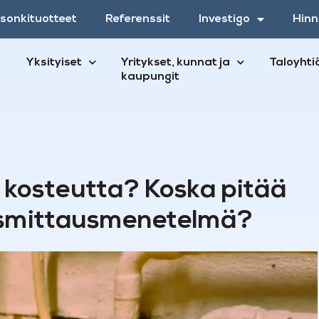
esonkituotteet
Referenssit
Investigo
Hinn
Yksityiset
Yritykset, kunnat ja
Taloyhti
kaupungit
 kosteutta? Koska pitää
eusmittausmenetelmä?