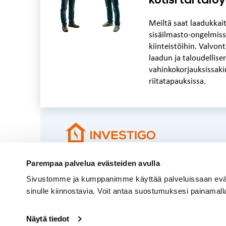
kotisi tai tal
Meiltä saat laadukkai
sisäilmasto-ongelmiss
kiinteistöihin. Valvo
laadun ja taloudellise
vahinkokorjauksissaki
riitatapauksissa.
info@investigo.fi
Parempaa palvelua evästeiden avulla
010 299 5139
Sivustomme ja kumppanimme käyttää palveluissaan evästei
sinulle kiinnostavia. Voit antaa suostumuksesi painamal
© Investigo Oy Ab 2025
Näytä tiedot