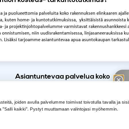
oyhtiön kosteus- tai kuntotutkimus?
ta ja puolueettomia palveluita koko rakennuksen elinkaaren ajal
a, kuten home- ja kuntotutkimuksissa, yksittäisistä asunnoista k
nta- ja projektinjohtopalvelumme varmistavat rakennushankkeesi 
n onnistumisen, niin uudisrakentamisessa, linjasaneerauksissa ku
n. Lisäksi tarjoamme asiantuntevaa apua asuntokaupan tarkastuk
Asiantuntevaa palvelua koko
rakennuksen elinkaaren ajan.
tä, joiden avulla palvelumme toimivat toivotulla tavalla ja si
la ”Salli kaikki”. Pystyt muuttamaan valintojasi myöhemmin.
K
O