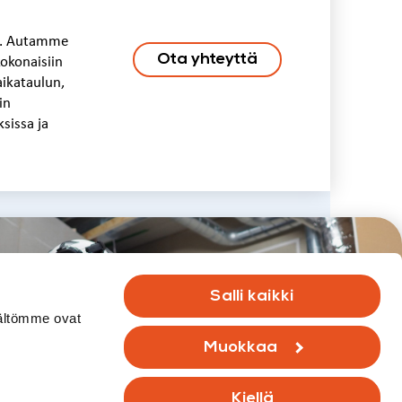
le. Autamme
Ota yhteyttä
okonaisiin
aikataulun,
in
sissa ja
Salli kaikki
sältömme ovat
uinka voimme auttaa?
Muokkaa
ta yhteyttä!
Ota yhteyttä
Kiellä