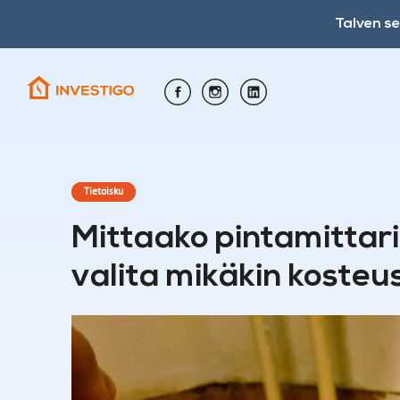
Talven s
Tietoisku
Mittaako pintamittari
valita mikäkin kost