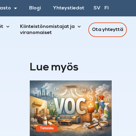
asto
Blogi
Yhteystiedot
SV
FI
öt
Kiinteistönomistajat ja
Ota yhteyttä
viranomaiset
Lue myös
Tietoisku