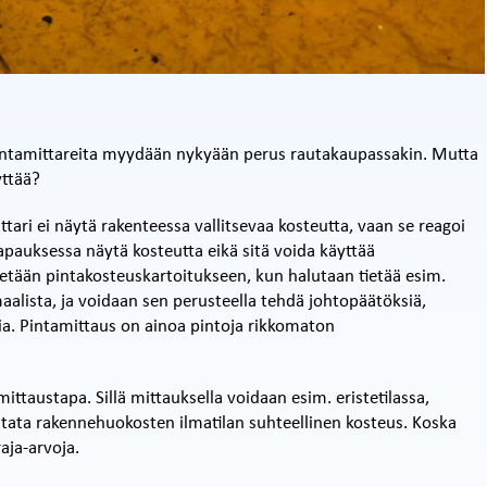
pintamittareita myydään nykyään perus rautakaupassakin. Mutta
yttää?
tari ei näytä rakenteessa vallitsevaa kosteutta, vaan se reagoi
apauksessa näytä kosteutta eikä sitä voida käyttää
etään pintakosteuskartoitukseen, kun halutaan tietää esim.
alista, ja voidaan sen perusteella tehdä johtopäätöksiä,
ia. Pintamittaus on ainoa pintoja rikkomaton
ttaustapa. Sillä mittauksella voidaan esim. eristetilassa,
mitata rakennehuokosten ilmatilan suhteellinen kosteus. Koska
aja-arvoja.