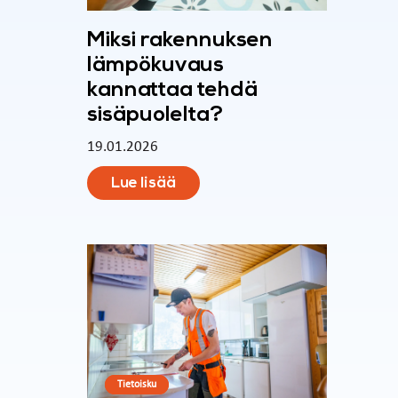
Miksi rakennuksen
lämpökuvaus
kannattaa tehdä
sisäpuolelta?
19.01.2026
Lue lisää
Tietoisku