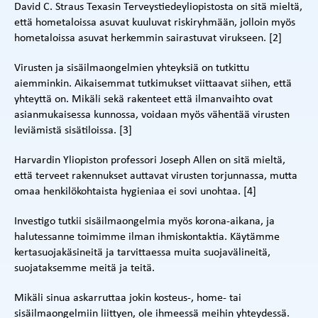
David C. Straus Texasin Terveystiedeyliopistosta on sitä mieltä,
että hometaloissa asuvat kuuluvat riskiryhmään, jolloin myös
hometaloissa asuvat herkemmin sairastuvat virukseen. [2]
Virusten ja sisäilmaongelmien yhteyksiä on tutkittu
aiemminkin. Aikaisemmat tutkimukset viittaavat siihen, että
yhteyttä on. Mikäli sekä rakenteet että ilmanvaihto ovat
asianmukaisessa kunnossa, voidaan myös vähentää virusten
leviämistä sisätiloissa. [3]
Harvardin Yliopiston professori Joseph Allen on sitä mieltä,
että terveet rakennukset auttavat virusten torjunnassa, mutta
omaa henkilökohtaista hygieniaa ei sovi unohtaa. [4]
Investigo tutkii sisäilmaongelmia myös korona-aikana, ja
halutessanne toimimme ilman ihmiskontaktia. Käytämme
kertasuojakäsineitä ja tarvittaessa muita suojavälineitä,
suojataksemme meitä ja teitä.
Mikäli sinua askarruttaa jokin kosteus-, home- tai
sisäilmaongelmiin liittyen, ole ihmeessä meihin yhteydessä.