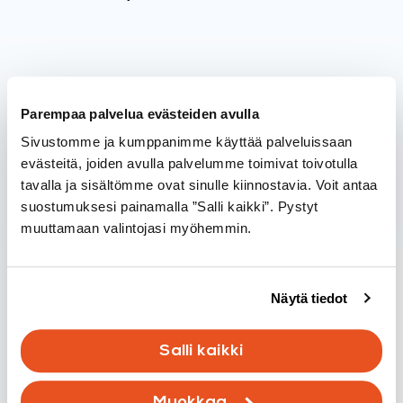
Lue myös
Parempaa palvelua evästeiden avulla
Sivustomme ja kumppanimme käyttää palveluissaan
evästeitä, joiden avulla palvelumme toimivat toivotulla
tavalla ja sisältömme ovat sinulle kiinnostavia. Voit antaa
suostumuksesi painamalla ”Salli kaikki”. Pystyt
muuttamaan valintojasi myöhemmin.
Tietoisku
Näytä tiedot
VOC-yhdisteet sisäilmassa – mitä
Salli kaikki
ne ovat ja mistä niitä tulee?
15.03.2026
Muokkaa