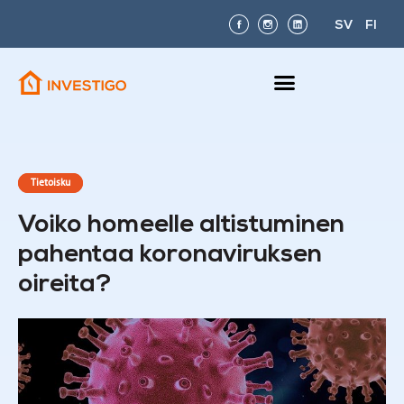
SV
FI
Tietoisku
Voiko homeelle altistuminen
pahentaa koronaviruksen
oireita?