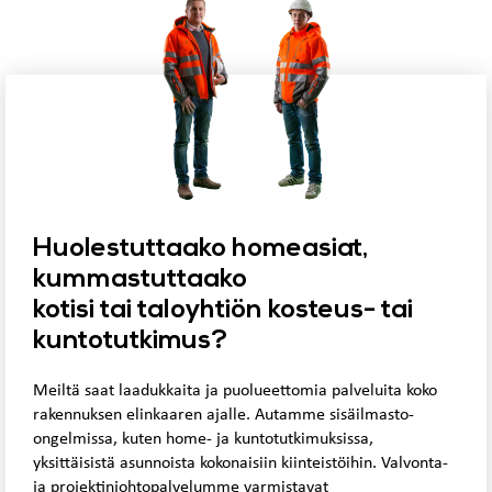
Huolestuttaako homeasiat,
kummastuttaako
kotisi tai taloyhtiön kosteus- tai
kuntotutkimus?
Meiltä saat laadukkaita ja puolueettomia palveluita koko
rakennuksen elinkaaren ajalle. Autamme sisäilmasto-
ongelmissa, kuten home- ja kuntotutkimuksissa,
yksittäisistä asunnoista kokonaisiin kiinteistöihin. Valvonta-
ja projektinjohtopalvelumme varmistavat