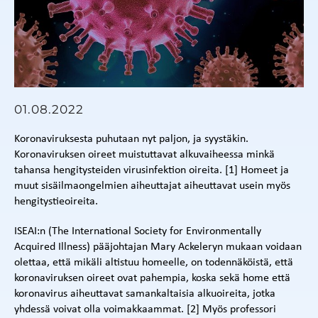
01.08.2022
Koronaviruksesta puhutaan nyt paljon, ja syystäkin.
Koronaviruksen oireet muistuttavat alkuvaiheessa minkä
tahansa hengitysteiden virusinfektion oireita. [1] Homeet ja
muut sisäilmaongelmien aiheuttajat aiheuttavat usein myös
hengitystieoireita.
ISEAI:n (The International Society for Environmentally
Acquired Illness) pääjohtajan Mary Ackeleryn mukaan voidaan
olettaa, että mikäli altistuu homeelle, on todennäköistä, että
koronaviruksen oireet ovat pahempia, koska sekä home että
koronavirus aiheuttavat samankaltaisia alkuoireita, jotka
yhdessä voivat olla voimakkaammat. [2] Myös professori