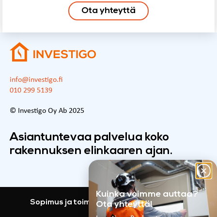
Ota yhteyttä
info@investigo.fi
010 299 5139
© Investigo Oy Ab 2025
Asiantuntevaa palvelua koko
rakennuksen elinkaaren ajan.
Kuinka voimme auttaa?
Sopimus ja toimitusehdot
Investigo GDPR
Ota yhteyttä!