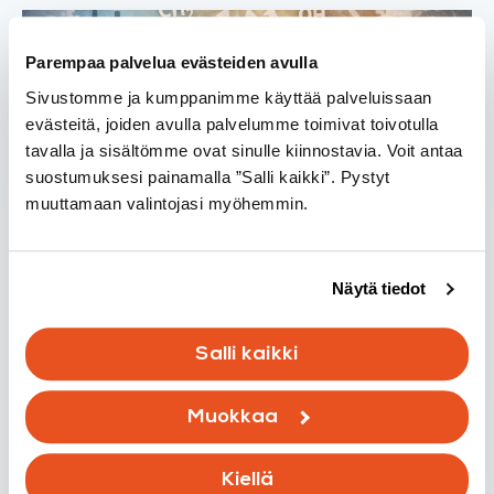
Parempaa palvelua evästeiden avulla
Sivustomme ja kumppanimme käyttää palveluissaan
evästeitä, joiden avulla palvelumme toimivat toivotulla
tavalla ja sisältömme ovat sinulle kiinnostavia. Voit antaa
suostumuksesi painamalla ”Salli kaikki”. Pystyt
Tietoisku
muuttamaan valintojasi myöhemmin.
VOC-yhdisteet sisäilmassa – mitä
ne ovat ja mistä niitä tulee?
Näytä tiedot
15.03.2026
Salli kaikki
Lue lisää
Muokkaa
Kiellä