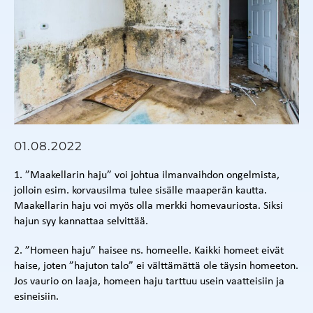
01.08.2022
1. ”Maakellarin haju” voi johtua ilmanvaihdon ongelmista,
jolloin esim. korvausilma tulee sisälle maaperän kautta.
Maakellarin haju voi myös olla merkki homevauriosta. Siksi
hajun syy kannattaa selvittää.
2. ”Homeen haju” haisee ns. homeelle. Kaikki homeet eivät
haise, joten ”hajuton talo” ei välttämättä ole täysin homeeton.
Jos vaurio on laaja, homeen haju tarttuu usein vaatteisiin ja
esineisiin.