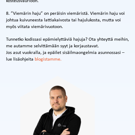
kosteusvaurioon.
8. ”Viemärin haju” on peräisin viemäristä. Viemärin haju voi
johtua kuivuneesta lattiakaivosta tai hajulukosta, mutta voi
myös viitata viemärivuotoon.
Tunnetko kodissasi epämielyttäviä hajuja? Ota yhteyttä meihin,
me autamme selvittämään syyt ja korjaustavat.
Jos asut vuokralla, ja epäilet sisäilmaongelmia asunnossasi –
lue lisäohjeita
blogistamme.