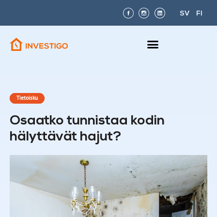
SV
FI
Tietoisku
Osaatko tunnistaa kodin
hälyttävät hajut?