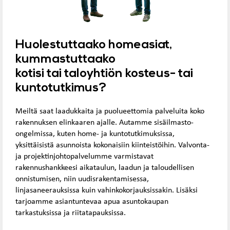
Huolestuttaako homeasiat,
kummastuttaako
kotisi tai taloyhtiön kosteus- tai
kuntotutkimus?
Meiltä saat laadukkaita ja puolueettomia palveluita koko
rakennuksen elinkaaren ajalle. Autamme sisäilmasto-
ongelmissa, kuten home- ja kuntotutkimuksissa,
yksittäisistä asunnoista kokonaisiin kiinteistöihin. Valvonta-
ja projektinjohtopalvelumme varmistavat
rakennushankkeesi aikataulun, laadun ja taloudellisen
onnistumisen, niin uudisrakentamisessa,
linjasaneerauksissa kuin vahinkokorjauksissakin. Lisäksi
tarjoamme asiantuntevaa apua asuntokaupan
tarkastuksissa ja riitatapauksissa.