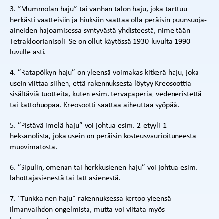
3. ”Mummolan haju” tai vanhan talon haju, joka tarttuu
herkästi vaatteisiin ja hiuksiin saattaa olla peräisin puunsuoja-
aineiden hajoamisessa syntyvästä yhdisteestä, nimeltään
Tetrakloorianisoli. Se on ollut käytössä 1930-luvulta 1990-
luvulle asti.
4. ”Ratapölkyn haju” on yleensä voimakas kitkerä haju, joka
usein viittaa siihen, että rakennuksesta löytyy Kreosoottia
sisältäviä tuotteita, kuten esim. tervapaperia, vedeneristettä
tai kattohuopaa. Kreosootti saattaa aiheuttaa syöpää.
5. ”Pistävä imelä haju” voi johtua esim. 2-etyyli-1-
heksanolista, joka usein on peräisin kosteusvaurioituneesta
muovimatosta.
6. ”Sipulin, omenan tai herkkusienen haju” voi johtua esim.
lahottajasienestä tai lattiasienestä.
7. ”Tunkkainen haju” rakennuksessa kertoo yleensä
ilmanvaihdon ongelmista, mutta voi viitata myös