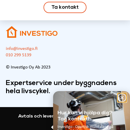
Ta kontakt
info@investigo.fi
010 299 5139
© Investigo Oy Ab 2023
Expertservice under byggnadens
hela livscykel.
Hur kan vi hjälpa dig?
Avtals och leveransvillkor
Investigo GDPR
Tag kontakt!
Investigo - Opartisk multitalang på