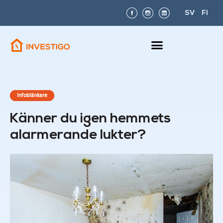
SV
FI
Infoblänkare
Känner du igen hemmets
alarmerande lukter?