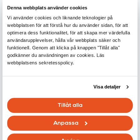
Denna webbplats använder cookies
Vi använder cookies och liknande teknologier på
webbplatsen för att förstå hur du använder sidan, för att
optimera dess funktionalitet, för att skapa mer värdefulla
användarupplevelser, hålla vår webbplats säker och
Infoblänkare
funktionell. Genom att klicka på knappen "Tillåt alla"
godkänner du användningen av cookies. Läs
VOC-föreningar i inomhusluften –
webbplatsens sekretesspolicy.
vad är de och var kommer de ifrån?
15.03.2026
Visa detaljer
Läs mer
Tillåt alla
Anpassa