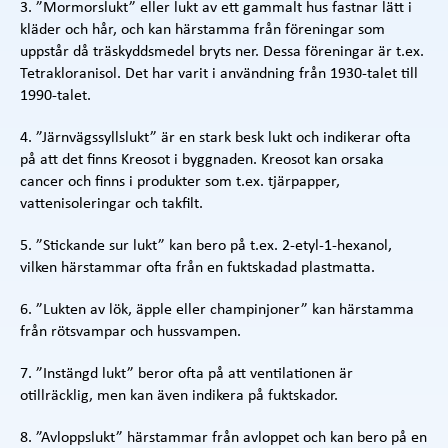
3. ”Mormorslukt” eller lukt av ett gammalt hus fastnar lätt i
kläder och hår, och kan härstamma från föreningar som
uppstår då träskyddsmedel bryts ner. Dessa föreningar är t.ex.
Tetrakloranisol. Det har varit i användning från 1930-talet till
1990-talet.
4. ”Järnvägssyllslukt” är en stark besk lukt och indikerar ofta
på att det finns Kreosot i byggnaden. Kreosot kan orsaka
cancer och finns i produkter som t.ex. tjärpapper,
vattenisoleringar och takfilt.
5. ”Stickande sur lukt” kan bero på t.ex. 2-etyl-1-hexanol,
vilken härstammar ofta från en fuktskadad plastmatta.
6. ”Lukten av lök, äpple eller champinjoner” kan härstamma
från rötsvampar och hussvampen.
7. ”Instängd lukt” beror ofta på att ventilationen är
otillräcklig, men kan även indikera på fuktskador.
8. ”Avloppslukt” härstammar från avloppet och kan bero på en