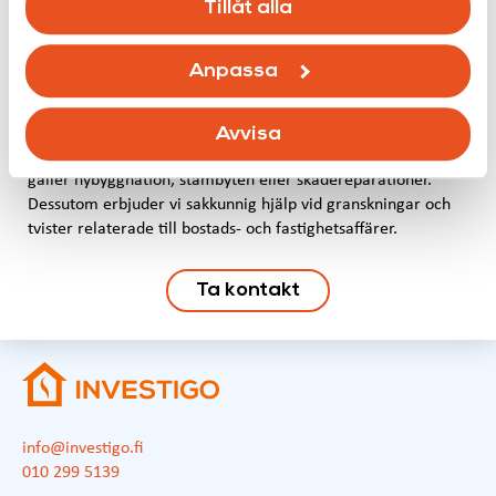
Tillåt alla
Från Investigo får du högkvalitativa och opartiska tjänster för
byggnadens hela livscykel. Vi hjälper till med
inomhusklimatsproblem, med tjänster som mögel- och
Anpassa
konditionsundersökningar till allt från enskilda lägenheter till
hela fastigheter. Våra övervaknings- och
projektdragartjänster säkerställer att ditt byggprojekt följer
Avvisa
tidsplanen, kvalitetskraven och budgeten, oavsett om det
gäller nybyggnation, stambyten eller skadereparationer.
Dessutom erbjuder vi sakkunnig hjälp vid granskningar och
tvister relaterade till bostads- och fastighetsaffärer.
Ta kontakt
info@investigo.fi
010 299 5139