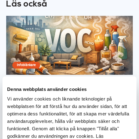
Läs också
Infoblänkare
VOC-föreningar i inomhusluften –
Denna webbplats använder cookies
vad är de och var kommer de ifrån?
Vi använder cookies och liknande teknologier på
15.03.2026
webbplatsen för att förstå hur du använder sidan, för att
optimera dess funktionalitet, för att skapa mer värdefulla
Läs mer
användarupplevelser, hålla vår webbplats säker och
funktionell. Genom att klicka på knappen "Tillåt alla"
godkänner du användningen av cookies. Läs