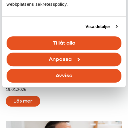
webbplatsens sekretesspolicy.
Visa detaljer
Tillåt alla
Infoblänkare
Anpassa
Varför lönar det sig att
värmefotografera en byggnad
Avvisa
inifrån?
19.01.2026
Läs mer