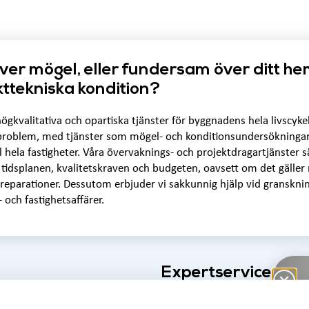
över mögel, eller fundersam över ditt he
ttekniska kondition?
ögkvalitativa och opartiska tjänster för byggnadens hela livscykel. 
blem, med tjänster som mögel- och konditionsundersökningar ti
l hela fastigheter. Våra övervaknings- och projektdragartjänster sä
r tidsplanen, kvalitetskraven och budgeten, oavsett om det gäller
reparationer. Dessutom erbjuder vi sakkunnig hjälp vid gransknin
- och fastighetsaffärer.
Expertservice und
livscykel.