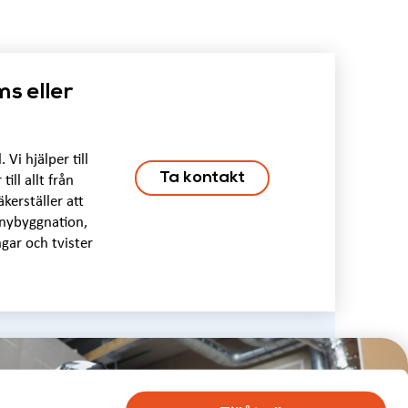
ms eller
Vi hjälper till
Ta kontakt
ll allt från
kerställer att
 nybyggnation,
gar och tvister
er byggnadens hela