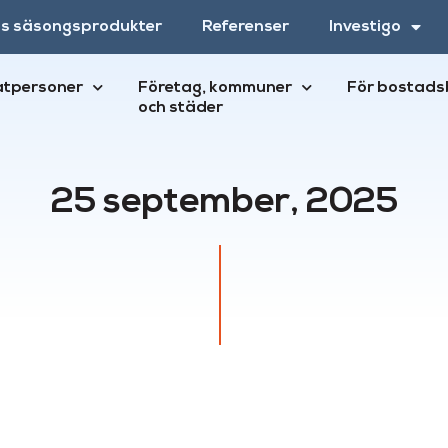
ns säsongsprodukter
Referenser
Investigo
atpersoner
Företag, kommuner
För bostads
och städer
25 september, 2025