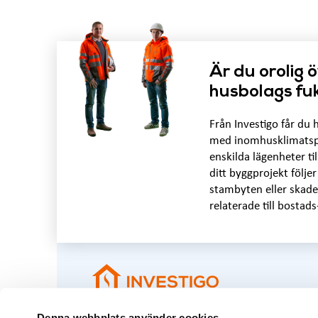
Är du orolig 
husbolags fuk
Från Investigo får du h
med inomhusklimatspro
enskilda lägenheter til
ditt byggprojekt följe
stambyten eller skade
relaterade till bostads
Denna webbplats använder cookies