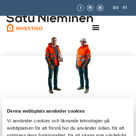
SV
FI
Satu Nieminen
Är du orolig över mögel, eller
Denna webbplats använder cookies
fundersam över ditt hems eller
Vi använder cookies och liknande teknologier på
husbolags fukttekniska kondition?
webbplatsen för att förstå hur du använder sidan, för att
optimera dess funktionalitet, för att skapa mer värdefulla