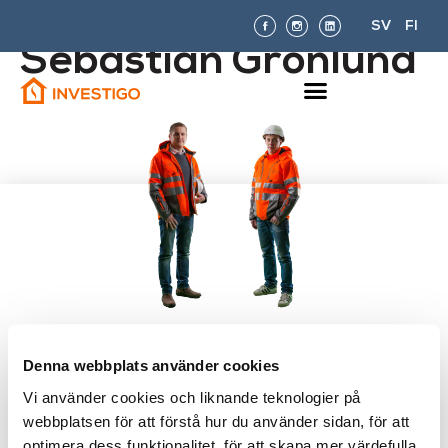
SV
FI
Sebastian Grönlund
Är du orolig över mögel, eller
Denna webbplats använder cookies
fundersam över ditt hems eller
Vi använder cookies och liknande teknologier på
husbolags fukttekniska kondition?
webbplatsen för att förstå hur du använder sidan, för att
optimera dess funktionalitet, för att skapa mer värdefulla