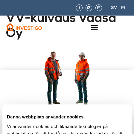
SV
FI
VV-kuivaus Vaasa
Oy
Denna webbplats använder cookies
Är du orolig över mögel, eller
Vi använder cookies och liknande teknologier på
fundersam över ditt hems eller
webbplatsen för att förstå hur du använder sidan, för att