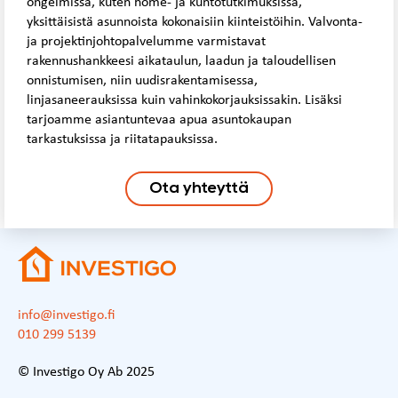
ongelmissa, kuten home- ja kuntotutkimuksissa,
yksittäisistä asunnoista kokonaisiin kiinteistöihin. Valvonta-
ja projektinjohtopalvelumme varmistavat
rakennushankkeesi aikataulun, laadun ja taloudellisen
onnistumisen, niin uudisrakentamisessa,
linjasaneerauksissa kuin vahinkokorjauksissakin. Lisäksi
tarjoamme asiantuntevaa apua asuntokaupan
tarkastuksissa ja riitatapauksissa.
Ota yhteyttä
info@investigo.fi
010 299 5139
© Investigo Oy Ab 2025