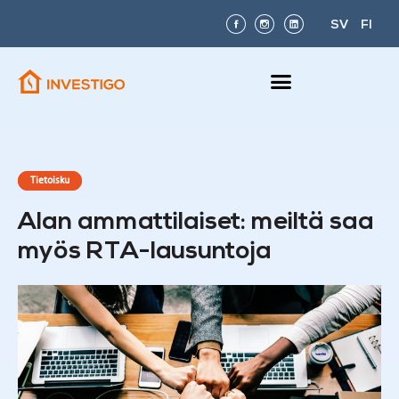
SV
FI
Tietoisku
Alan ammattilaiset: meiltä saa
myös RTA-lausuntoja