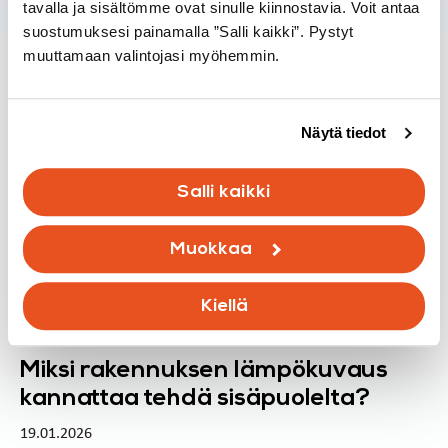
ne ovat ja mistä niitä tulee?
tavalla ja sisältömme ovat sinulle kiinnostavia. Voit antaa
suostumuksesi painamalla ”Salli kaikki”. Pystyt
15.03.2026
muuttamaan valintojasi myöhemmin.
Lue lisää
Näytä tiedot
Salli kaikki
Muokkaa
Kiellä
Tietoisku
Miksi rakennuksen lämpökuvaus
kannattaa tehdä sisäpuolelta?
19.01.2026