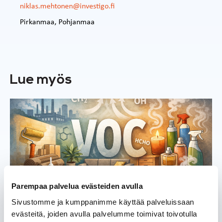
niklas.mehtonen@investigo.fi
Pirkanmaa
,
Pohjanmaa
Lue myös
Tietoisku
Parempaa palvelua evästeiden avulla
Sivustomme ja kumppanimme käyttää palveluissaan
VOC-yhdisteet sisäilmassa – mitä
evästeitä, joiden avulla palvelumme toimivat toivotulla