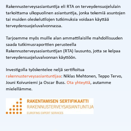
Rakennusterveysasiantuntija eli RTA on terveydensuojelulain
tarkoittama ulkopuolinen asiantuntija, jonka tekemiä asuntojen
tai muiden oleskelutilojen tutkimuksia voidaan käyttää
terveydensuojeluvalvonnassa.
Tarjoamme myös muille alan ammattilaisille mahdollisuuden
saada tutkimusraporttien perusteella
Rakennusterveysasiantuntijan (RTA) lausunto, jotta se kelpaa
terveydensuojeluvalvonnan käyttöön.
Investigolla työskentelee neljä sertifioitua
rakennusterveysasiantuntijaa
: Niklas Mehtonen, Teppo Tervo,
Jouni Koivuniemi ja Oscar Buss.
Ota yhteyttä
, autamme
mielellämme.