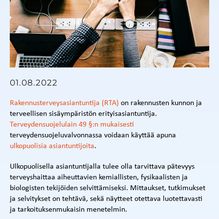
01.08.2022
Rakennusterveysasiantuntija (RTA)
on rakennusten kunnon ja
terveellisen sisäympäristön erityisasiantuntija.
Terveydensuojelulain 49 §:n mukaisesti
terveydensuojeluvalvonnassa voidaan käyttää apuna
ulkopuolisia asiantuntijoita
.
Ulkopuolisella asiantuntijalla tulee olla tarvittava pätevyys
terveyshaittaa aiheuttavien kemiallisten, fysikaalisten ja
biologisten tekijöiden selvittämiseksi. Mittaukset, tutkimukset
ja selvitykset on tehtävä, sekä näytteet otettava luotettavasti
ja tarkoituksenmukaisin menetelmin.