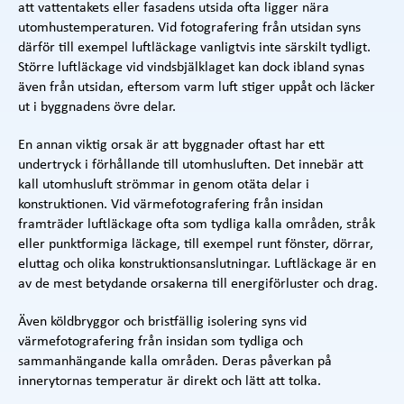
att vattentakets eller fasadens utsida ofta ligger nära
utomhustemperaturen. Vid fotografering från utsidan syns
därför till exempel luftläckage vanligtvis inte särskilt tydligt.
Större luftläckage vid vindsbjälklaget kan dock ibland synas
även från utsidan, eftersom varm luft stiger uppåt och läcker
ut i byggnadens övre delar.
En annan viktig orsak är att byggnader oftast har ett
undertryck i förhållande till utomhusluften. Det innebär att
kall utomhusluft strömmar in genom otäta delar i
konstruktionen. Vid värmefotografering från insidan
framträder luftläckage ofta som tydliga kalla områden, stråk
eller punktformiga läckage, till exempel runt fönster, dörrar,
eluttag och olika konstruktionsanslutningar. Luftläckage är en
av de mest betydande orsakerna till energiförluster och drag.
Även köldbryggor och bristfällig isolering syns vid
värmefotografering från insidan som tydliga och
sammanhängande kalla områden. Deras påverkan på
innerytornas temperatur är direkt och lätt att tolka.