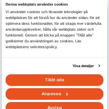
Denna webbplats använder cookies
Vi använder cookies och liknande teknologier på
webbplatsen för att förstå hur du använder sidan, för att
optimera dess funktionalitet, för att skapa mer värdefulla
Infoblänkare
användarupplevelser, hålla vår webbplats säker och
funktionell. Genom att klicka på knappen "Tillåt alla"
godkänner du användningen av cookies. Läs
VOC-föreningar i inomhusluften –
webbplatsens sekretesspolicy.
vad är de och var kommer de ifrån?
15.03.2026
Visa detaljer
Läs mer
Tillåt alla
Anpassa
Avvisa