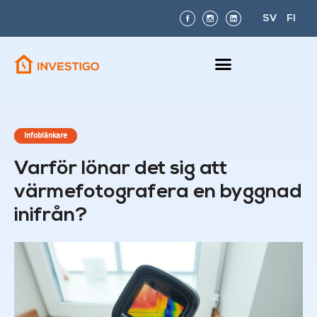
SV
FI
Infoblänkare
Varför lönar det sig att
värmefotografera en byggnad
inifrån?