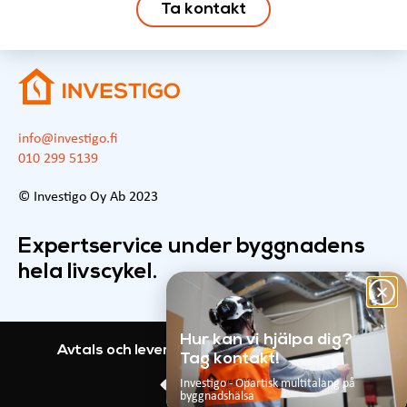
Ta kontakt
info@investigo.fi
010 299 5139
© Investigo Oy Ab 2023
Expertservice under byggnadens
hela livscykel.
Hur kan vi hjälpa dig?
Avtals och leveransvillkor
Investigo GDPR
Tag kontakt!
Investigo - Opartisk multitalang på
byggnadshälsa