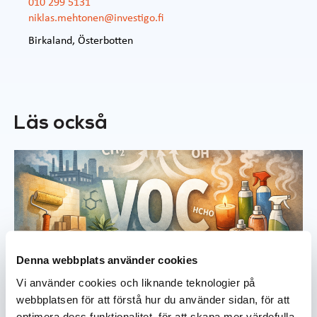
010 299 5131
niklas.mehtonen@investigo.fi
Birkaland
,
Österbotten
Läs också
Denna webbplats använder cookies
Infoblänkare
Vi använder cookies och liknande teknologier på
webbplatsen för att förstå hur du använder sidan, för att
VOC-föreningar i inomhusluften –
optimera dess funktionalitet, för att skapa mer värdefulla