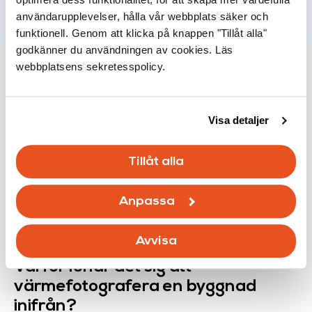
vad är de och var kommer de ifrån?
användarupplevelser, hålla vår webbplats säker och
funktionell. Genom att klicka på knappen "Tillåt alla"
15.03.2026
godkänner du användningen av cookies. Läs
Läs mer
webbplatsens sekretesspolicy.
Visa detaljer
Tillåt alla
Anpassa
Infoblänkare
Avvisa
Varför lönar det sig att
värmefotografera en byggnad
inifrån?