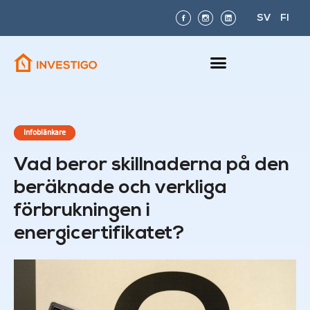
SV
FI
Infoblänkare
Vad beror skillnaderna på den
beräknade och verkliga
förbrukningen i
energicertifikatet?