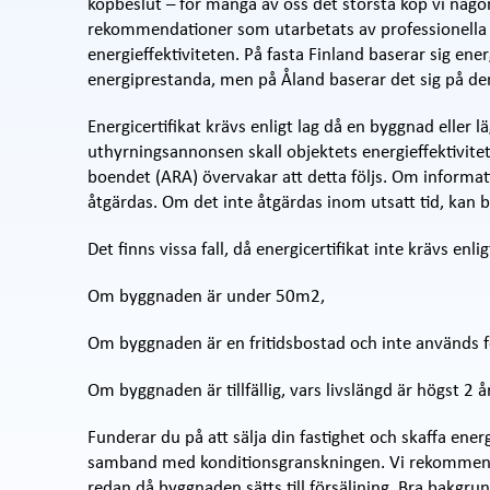
köpbeslut – för många av oss det största köp vi någon
rekommendationer som utarbetats av professionella i
energieffektiviteten. På fasta Finland baserar sig ene
energiprestanda, men på Åland baserar det sig på de
Energicertifikat krävs enligt lag då en byggnad eller läg
uthyrningsannonsen skall objektets energieffektivitet
boendet (ARA) övervakar att detta följs. Om informat
åtgärdas. Om det inte åtgärdas inom utsatt tid, kan b
Det finns vissa fall, då energicertifikat inte krävs enlig
Om byggnaden är under 50m2,
Om byggnaden är en fritidsbostad och inte används f
Om byggnaden är tillfällig, vars livslängd är högst 2 år
Funderar du på att sälja din fastighet och skaffa energ
samband med konditionsgranskningen. Vi rekommender
redan då byggnaden sätts till försäljning. Bra bakgrun