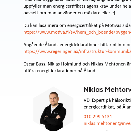
uppfyller man energicertifikatslagens krav under hela 
oavsett om man använder en mäklare eller ej.
Du kan läsa mera om energicertifikat på Motivas sida
https://www.motiva.fi/sv/hem_och_boende/byggande
Angående Ålands energideklarationer hittar ni info
https://www.regeringen.ax/infrastruktur-kommunikat
Oscar Buss, Niklas Holmlund och Niklas Mehtonen är c
utföra energideklarationer på Åland.
Niklas Mehto
VD, Expert på hälsorikt
energicertifikat, på Åla
010 299 5131
niklas.mehtonen@inves