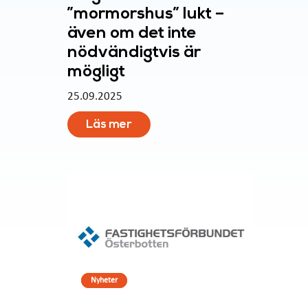
”mormorshus” lukt –
även om det inte
nödvändigtvis är
mögligt
25.09.2025
Läs mer
Nyheter