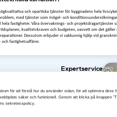
ögkvalitativa och opartiska tjänster för byggnadens hela livscykel. 
blem, med tjänster som mögel- och konditionsundersökningar ti
l hela fastigheter. Våra övervaknings- och projektdragartjänster sä
r tidsplanen, kvalitetskraven och budgeten, oavsett om det gäller
reparationer. Dessutom erbjuder vi sakkunnig hjälp vid gransknin
- och fastighetsaffärer.
Expertservice und
livscykel.
en för att förstå hur du använder sidan, för att optimera dess fun
ebbplats säker och funktionell. Genom att klicka på knappen "Til
H
ns sekretesspolicy.
T
In