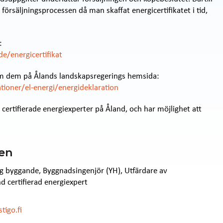
försäljningsprocessen då man skaffat energicertifikatet i tid,
:
/energicertifikat
 om dem på Ålands landskapsregerings hemsida:
ioner/el-energi/energideklaration
ertifierade energiexperter på Åland, och har möjlighet att
nen
ig byggande, Byggnadsingenjör (YH), Utfärdare av
nd certifierad energiexpert
tigo.fi