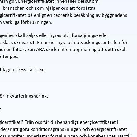
sin gör. Energicertifikatet innehåller dessutom
 branschen och som hjälper oss att förbättra
rgicertifikatet på enligt en teoretisk beräkning av byggnadens
n verkliga förbrukningen.
enhet skall säljas eller hyras ut. I försäljnings- eller
sklass skrivas ut. Finansierings- och utvecklingscentralen för
ionen fattas, kan ARA skicka ut en uppmaning att detta skall
öter ges.
t lagen. Dessa är t.ex.:
ör inkvarteringsnäring.
.
icertifikat? Från oss får du behändigt energicertifikatet i
ar att göra konditionsgranskningen och energicertifikatet
dsuppgifter underlättar försäljningen och köpebeslutet. Därtill