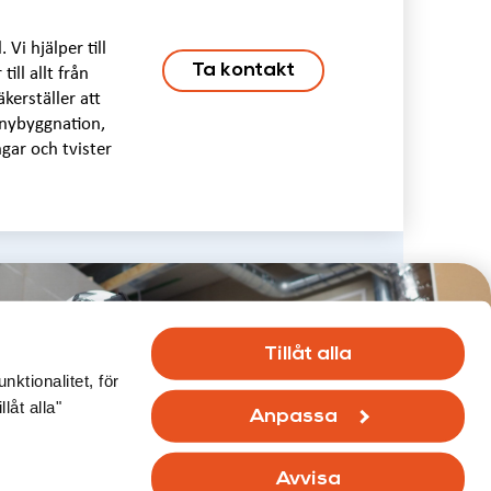
Vi hjälper till
Ta kontakt
ll allt från
kerställer att
 nybyggnation,
gar och tvister
er byggnadens hela
Tillåt alla
ktionalitet, för
låt alla"
ur kan vi hjälpa dig?
Anpassa
ag kontakt!
Avvisa
vestigo - Opartisk multitalang på byggnadshälsa