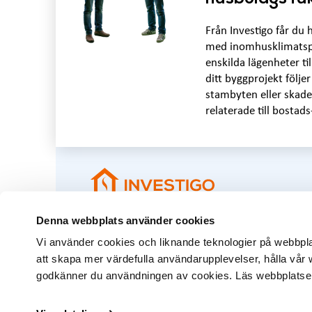
Från Investigo får du h
med inomhusklimatspro
enskilda lägenheter til
ditt byggprojekt följe
stambyten eller skade
relaterade till bostads
Denna webbplats använder cookies
info@investigo.fi
010 299 5139
Vi använder cookies och liknande teknologier på webbplats
att skapa mer värdefulla användarupplevelser, hålla vår w
© Investigo Oy Ab 2023
godkänner du användningen av cookies. Läs webbplatse