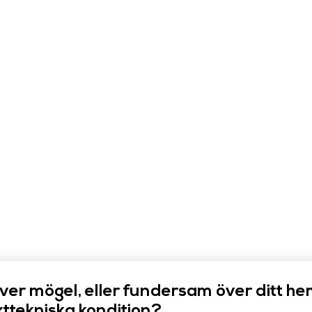
över mögel, eller fundersam över ditt he
ttekniska kondition?