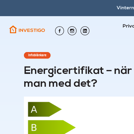
Vinter
Priv
Infoblänkare
Energicertifikat – nä
man med det?