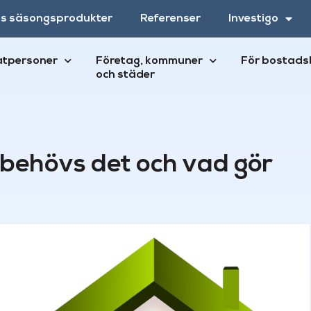
ns säsongsprodukter
Referenser
Investigo
atpersoner
Företag, kommuner
För bostads
och städer
r behövs det och vad gör