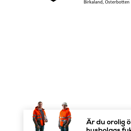
Birkaland
,
Österbotten
Är du orolig 
husbolags fuk