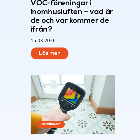
VOC-föreningar i
inomhusluften – vad är
de och var kommer de
ifrån?
15.03.2026
Läs mer
Infoblänkare