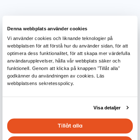
Läs också
Denna webbplats använder cookies
Vi använder cookies och liknande teknologier på
webbplatsen för att förstå hur du använder sidan, för att
optimera dess funktionalitet, för att skapa mer värdefulla
användarupplevelser, hålla vår webbplats säker och
funktionell. Genom att klicka på knappen "Tillåt alla"
godkänner du användningen av cookies. Läs
webbplatsens sekretesspolicy.
Infoblänkare
VOC-föreningar i inomhusluften –
Visa detaljer
vad är de och var kommer de ifrån?
15.03.2026
Tillåt alla
Läs mer