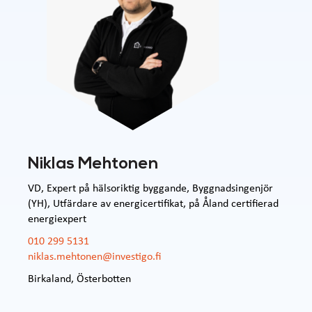
Niklas Mehtonen
VD, Expert på hälsoriktig byggande, Byggnadsingenjör
(YH), Utfärdare av energicertifikat, på Åland certifierad
energiexpert
010 299 5131
niklas.mehtonen@investigo.fi
Birkaland
,
Österbotten